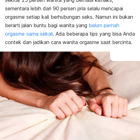
sekitar 25 persen wanita yang berhasil klimaks,
sementara lebih dari 90 persen pria selalu mencapai
orgasme setiap kali berhubungan seks. Namun ini bukan
berarti jalan buntu bagi wanita yang
belum pernah
orgasme sama sekali
. Ada beberapa tips yang bisa Anda
contek dan jadikan cara wanita orgasme saat bercinta.