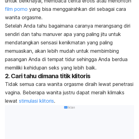
untuk berkhayal, membaca cerita erotis atau menonton
film porno
yang bisa menggairahkan diri sebagai cara
wanita orgasme.
Setelah Anda tahu bagaimana caranya merangsang diri
sendiri dan tahu manuver apa yang paling jitu untuk
mendatangkan sensasi kenikmatan yang paling
memuaskan, akan lebih mudah untuk membimbing
pasangan Anda di tempat tidur sehingga Anda berdua
memiliki kehidupan seks yang lebih baik.
2. Cari tahu dimana titik klitoris
Tidak semua cara wanita orgasme diraih lewat penetrasi
vagina. Beberapa wanita justru dapat meraih klimaks
lewat
stimulasi klitoris
.
Iklan