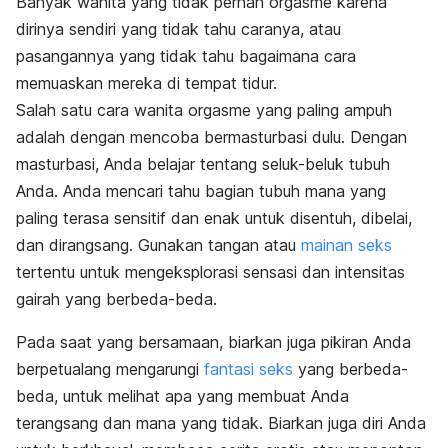
Banyak wanita yang tidak pernah orgasme karena
dirinya sendiri yang tidak tahu caranya, atau
pasangannya yang tidak tahu bagaimana cara
memuaskan mereka di tempat tidur.
Salah satu cara wanita orgasme yang paling ampuh
adalah dengan mencoba bermasturbasi dulu. Dengan
masturbasi, Anda belajar tentang seluk-beluk tubuh
Anda. Anda mencari tahu bagian tubuh mana yang
paling terasa sensitif dan enak untuk disentuh, dibelai,
dan dirangsang. Gunakan tangan atau
mainan seks
tertentu untuk mengeksplorasi sensasi dan intensitas
gairah yang berbeda-beda.
Pada saat yang bersamaan, biarkan juga pikiran Anda
berpetualang mengarungi
fantasi seks
yang berbeda-
beda, untuk melihat apa yang membuat Anda
terangsang dan mana yang tidak. Biarkan juga diri Anda