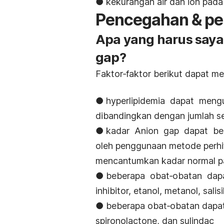
● kekurangan air dan ion pada 
Pencegahan & pe
Apa yang harus saya
gap?
Faktor‐faktor berikut dapat me
● hyperlipidemia dapat meng
dibandingkan dengan jumlah s
● kadar Anion gap dapat be
oleh penggunaan metode perhi
mencantumkan kadar normal pa
● beberapa obat‐obatan dapa
inhibitor, etanol, metanol, salisi
● beberapa obat‐obatan dapat 
spironolactone, dan sulindac