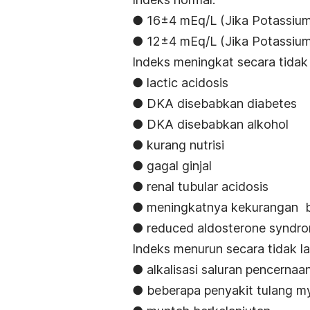
● 16±4 mEq/L (Jika Potassium
● 12±4 mEq/L (Jika Potassium
Indeks meningkat secara tidak 
● lactic acidosis
● DKA disebabkan diabetes
● DKA disebabkan alkohol
● kurang nutrisi
● gagal ginjal
● renal tubular acidosis
● meningkatnya kekurangan b
● reduced aldosterone syndr
Indeks menurun secara tidak la
● alkalisasi saluran pencernaa
● beberapa penyakit tulang m