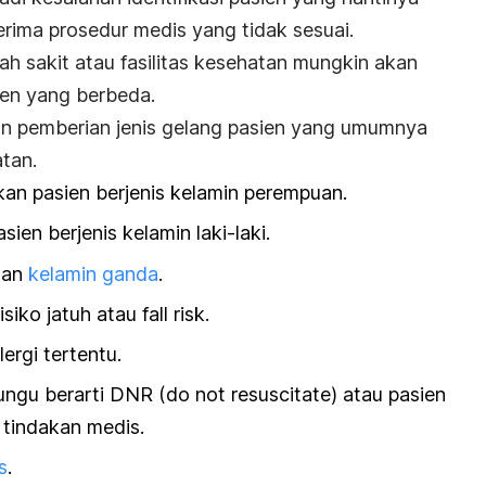
nerima prosedur medis yang tidak sesuai.
ah sakit atau fasilitas kesehatan mungkin akan
ien yang berbeda.
ran pemberian jenis gelang pasien yang umumnya
atan.
an pasien berjenis kelamin perempuan.
asien berjenis kelamin laki-laki.
gan
kelamin ganda
.
risiko jatuh atau
fall risk
.
lergi tertentu.
ungu berarti DNR (
do not resuscitate
) atau pasien
 tindakan medis.
s
.