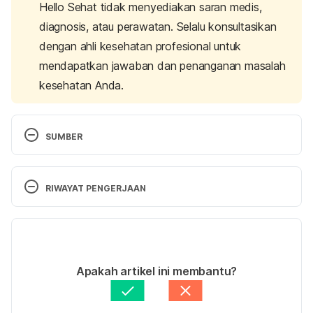
Hello Sehat tidak menyediakan saran medis,
diagnosis, atau perawatan. Selalu konsultasikan
dengan ahli kesehatan profesional untuk
mendapatkan jawaban dan penanganan masalah
kesehatan Anda.
SUMBER
Where does gasoline come from? 
https://science.howstuffworks.com/gasoline2.htm
RIWAYAT PENGERJAAN
Diakses pada 2 September 2019.
Versi Terbaru
Gasoline. 
01/10/2019
http://www.idph.state.il.us/cancer/factsheets/gasoli
Ditulis oleh 
Diah Ayu Lestari
Apakah artikel ini membantu?
ne.htm
 Diakses pada 2 September 2019.
Ditinjau secara medis oleh
dr. Yusra Firdaus
Diperbarui oleh: 
Rena Widyawinata