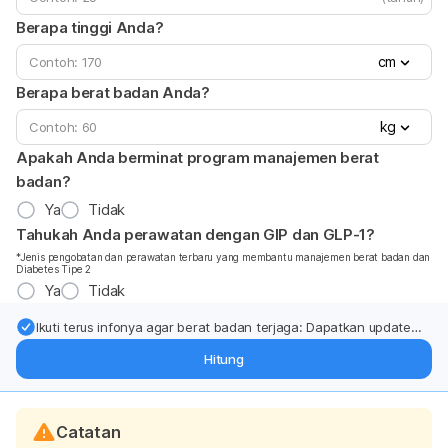
Berapa tinggi Anda?
cm
Berapa berat badan Anda?
kg
Apakah Anda berminat program manajemen berat
badan?
Ya
Tidak
Tahukah Anda perawatan dengan GIP dan GLP-1?
*Jenis pengobatan dan perawatan terbaru yang membantu manajemen berat badan dan
Diabetes Tipe 2
Ya
Tidak
Ikuti terus infonya agar berat badan terjaga: Dapatkan update
dari pakar mengenai dukungan dan perawatan berat badan
Hitung
langsung ke inbox Anda.
Catatan