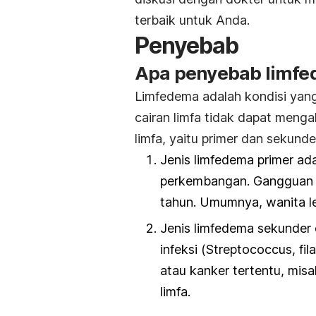
terbaik untuk Anda.
Penyebab
Apa penyebab limfed
Limfedema adalah kondisi yang
cairan limfa tidak dapat meng
limfa, yaitu primer dan sekunde
Jenis limfedema primer ada
perkembangan. Gangguan l
tahun. Umumnya, wanita leb
Jenis limfedema sekunder d
infeksi (
Streptococcus
,
fil
atau kanker tertentu, mis
limfa.