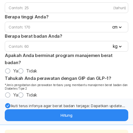
(tahun)
Berapa tinggi Anda?
cm
Berapa berat badan Anda?
kg
Apakah Anda berminat program manajemen berat
badan?
Ya
Tidak
Tahukah Anda perawatan dengan GIP dan GLP-1?
*Jenis pengobatan dan perawatan terbaru yang membantu manajemen berat badan dan
Diabetes Tipe 2
Ya
Tidak
Ikuti terus infonya agar berat badan terjaga: Dapatkan update
dari pakar mengenai dukungan dan perawatan berat badan
Hitung
langsung ke inbox Anda.