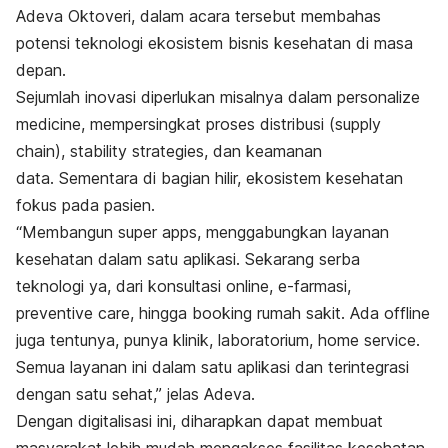
Adeva Oktoveri, dalam acara tersebut membahas
potensi teknologi
ekosistem bisnis kesehatan di masa
depan.
Sejumlah inovasi diperlukan misalnya dalam
personalize
medicine
, mempersingkat proses distribusi (
supply
chain)
,
stability strategies
, dan keamanan
data.
Sementara di bagian hilir, ekosistem kesehatan
fokus pada pasien.
“Membangun
super apps
, menggabungkan layanan
kesehatan dalam satu aplikasi. Sekarang serba
teknologi ya, dari konsultasi
online
, e-farmasi,
preventive care
, hingga
booking
rumah sakit. Ada
offline
juga tentunya, punya klinik, laboratorium,
home service
.
Semua layanan ini dalam satu aplikasi dan terintegrasi
dengan satu sehat,” jelas Adeva.
Dengan digitalisasi ini, diharapkan dapat membuat
masyarakat lebih mudah mengakses fasilitas kesehatan.