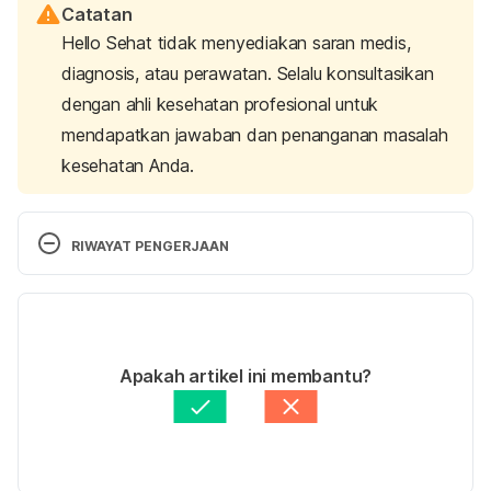
Catatan
Hello Sehat tidak menyediakan saran medis,
diagnosis, atau perawatan. Selalu konsultasikan
dengan ahli kesehatan profesional untuk
mendapatkan jawaban dan penanganan masalah
kesehatan Anda.
RIWAYAT PENGERJAAN
Versi Terbaru
02/02/2023
Ditulis oleh 
Ulfa
Apakah artikel ini membantu?
Fakta medis diperiksa oleh
Hello Sehat Medical 
Review Team
Diperbarui oleh: 
Ulfa