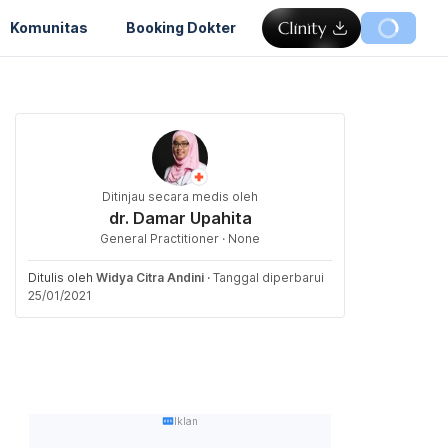
Komunitas
Booking Dokter
Ditinjau secara medis oleh
dr. Damar Upahita
General Practitioner · None
Ditulis oleh
Widya Citra Andini
·
Tanggal diperbarui
25/01/2021
Iklan