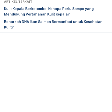
ARTIKEL TERKAIT
Extraordinary things you can do with sperm 
Kulit Kepala Berketombe: Kenapa Perlu Sampo yang
https://www.medicaldaily.com/extraordinary-
Mendukung Pertahanan Kulit Kepala?
things-you-can-do-sperm-242190
 diakses pada 04 
Benarkah DNA Ikan Salmon Bermanfaat untuk Kesehatan
September 2019
Kulit?
Memuat...