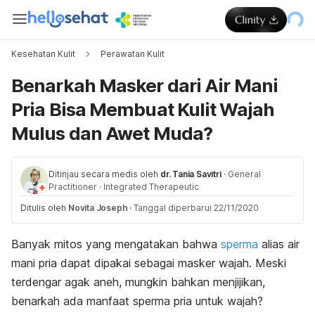
Kesehatan Kulit
Perawatan Kulit
Benarkah Masker dari Air Mani
Pria Bisa Membuat Kulit Wajah
Mulus dan Awet Muda?
Ditinjau secara medis oleh
dr. Tania Savitri
·
General
Practitioner
·
Integrated Therapeutic
Ditulis oleh
Novita Joseph
·
Tanggal diperbarui 22/11/2020
Banyak mitos yang mengatakan bahwa
sperma
alias air
mani pria dapat dipakai sebagai masker wajah. Meski
terdengar agak aneh, mungkin bahkan menjijikan,
benarkah ada manfaat
sperma
pria untuk wajah?