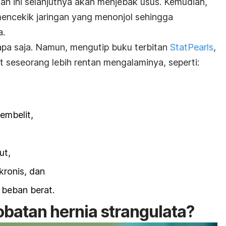
ah ini selanjutnya akan menjebak usus.
Kemudian,
 mencekik jaringan yang menonjol sehingga
a.
iapa saja. Namun, mengutip buku terbitan
StatPearls
,
t seseorang lebih rentan mengalaminya, seperti:
embelit
,
ut,
kronis
, dan
beban berat.
atan hernia strangulata?