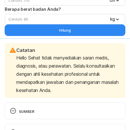
cm
Berapa berat badan Anda?
kg
Hitung
Catatan
Hello Sehat tidak menyediakan saran medis,
diagnosis, atau perawatan. Selalu konsultasikan
dengan ahli kesehatan profesional untuk
mendapatkan jawaban dan penanganan masalah
kesehatan Anda.
SUMBER
Anal Fistula
https://www.nhs.uk/conditions/anal-
fistula/treatment/
 diakses 15 November 2018.