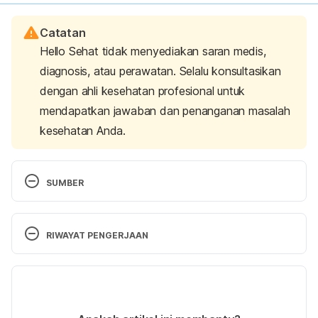
Catatan
Hello Sehat tidak menyediakan saran medis,
diagnosis, atau perawatan. Selalu konsultasikan
dengan ahli kesehatan profesional untuk
mendapatkan jawaban dan penanganan masalah
kesehatan Anda.
SUMBER
Constipation –
 https://www.rch.org.au/kidsinfo/fact_sheets/Consti
RIWAYAT PENGERJAAN
pation/ diakses pada 24 April 2019
Versi Terbaru
Constipation –
 https://kidshealth.org/en/parents/constipation.html
07/09/2023
 diakses pada 24 April 2019
Ditulis oleh 
Risky Candra Swari