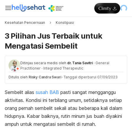
Kesehatan Pencernaan
Konstipasi
3 Pilihan Jus Terbaik untuk
Mengatasi Sembelit
Ditinjau secara medis oleh
dr. Tania Savitri
·
General
Practitioner
·
Integrated Therapeutic
Ditulis oleh
Risky Candra Swari
·
Tanggal diperbarui 07/09/2023
Sembelit alias
susah BAB
pasti sangat mengganggu
aktivitas. Kondisi ini terbilang umum, setidaknya setiap
orang pernah sembelit sekali atau beberapa kali dalam
hidupnya. Kabar baiknya, rutin minum jus buah diyakini
ampuh untuk mengatasi sembelit di rumah.