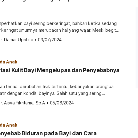
erhatikan bayi sering berkeringat, bahkan ketika sedang
erkeringat umumnya merupakan hal yang wajar. Meski begitu,
 bisa menyepelekan kondisi ini. Pasalnya, ada banyak
r. Damar Upahita
•
03/07/2024
gat terus yang juga perlu diwaspadai. Kira-kira kenapa
terus? Temukan jawabannya pada ulasan berikut. Apa
penyebab bayi sering berkeringat? Seperti orang dewasa, tujuan bayi […]
ada Anak
tasi Kulit Bayi Mengelupas dan Penyebabnya
atau terjadi perubahan fisik tertentu, kebanyakan orangtua
tir dengan kondisi bayinya. Salah satu yang sering
engelupas. Sebenarnya, kenapa kulit bayi
r. Aisya Fikritama, Sp.A
•
05/06/2024
kah orangtua khawatir dan apa yang harus dilakukan?
jawaban lengkapnya, simak ulasan di bawah ini. Apa
penyebab kulit bayi mengelupas? Sebenarnya, ketika Anda melihat kulit […]
ada Anak
yebab Biduran pada Bayi dan Cara