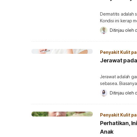
Dermatitis adalah 
Kondisi ini kerap 
Kecil merasa tidak
Ditinjau oleh 
d
Dermatitis itu sen
menunjukkan gejala
mengatasinya. Ole
Penyakit Kulit p
Jerawat pada
Jerawat adalah gan
sebasea. Biasanya,
yang mengalaminya
Ditinjau oleh 
d
orangtua khawatir 
jelas, berikut pen
anak Jerawat a
Penyakit Kulit p
Perhatikan, I
Anak