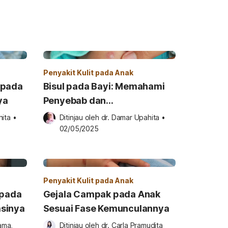
Penyakit Kulit pada Anak
 pada
Bisul pada Bayi: Memahami
ya
Penyebab dan
Penanganannya
hita
•
Ditinjau oleh 
dr. Damar Upahita
•
02/05/2025
Penyakit Kulit pada Anak
 pada
Gejala Campak pada Anak
sinya
Sesuai Fase Kemunculannya
ama, 
Ditinjau oleh 
dr. Carla Pramudita 