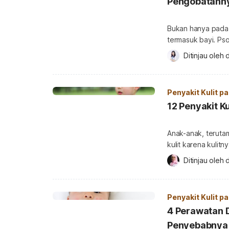
Pengobatann
Bukan hanya pada 
termasuk bayi. Ps
merah yang bersisik
Ditinjau oleh 
d
mungkin butuh penanganan yang
menangani penyakit
terjadi pada anak. 
Penyakit Kulit p
12 Penyakit K
Anak-anak, terutam
kulit karena kulitn
anak yang paling 
Ditinjau oleh 
d
hal ini sangat pent
memburuk. Simak ulasannya berikut 
[…]
Penyakit Kulit p
4 Perawatan D
Penyebabnya