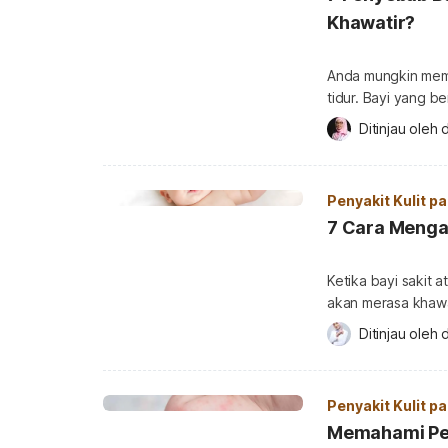
Khawatir?
Anda mungkin memp
tidur. Bayi yang b
bukan berarti Anda
Ditinjau oleh 
d
penyebab bayi berkerin
bayi berkeringat 
Penyakit Kulit p
7 Cara Menga
Ketika bayi sakit 
akan merasa khawa
dicemaskan adalah kulit bayi m
Ditinjau oleh 
d
mengelupas? Perlu
Untuk mengetahui 
Penyakit Kulit p
Memahami Pen