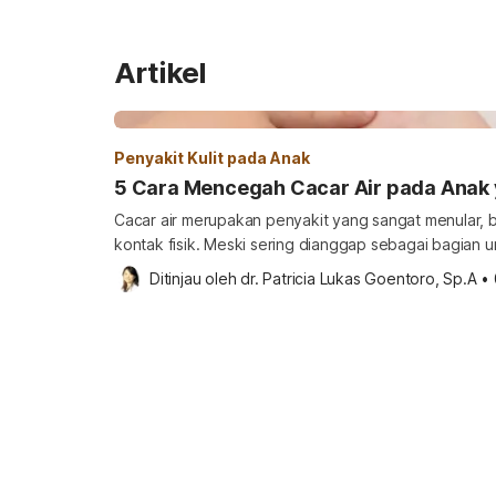
Artikel
Penyakit Kulit pada Anak
5 Cara Mencegah Cacar Air pada Anak y
Cacar air merupakan penyakit yang sangat menular, b
kontak fisik. Meski sering dianggap sebagai bagian 
berarti penyakit ini tidak bisa dicegah. Justru, den
Ditinjau oleh 
dr. Patricia Lukas Goentoro, Sp.A
•
pencegahannya, Anda bisa membantu menjaga keseh
penyebaran yang lebih luas. Ketahui cara mencegah c