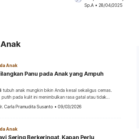
Sp.A
•
28/04/2025
a Anak
ada Anak
ilangkan Panu pada Anak yang Ampuh
i tubuh anak mungkin bikin Anda kesal sekaligus cemas.
 putih pada kulit ini menimbulkan rasa gatal atau tidak
panu pada anak tidak menyakitkan atau berbahaya,
r. Carla Pramudita Susanto
•
09/03/2026
ini bisa membuat anak tidak nyaman dan Anda pun ingin
usi terbaik. Berikut penjelasan lengkapnya. Apa gejala panu
ada Anak
yi Sering Berkeringat, Kapan Perlu