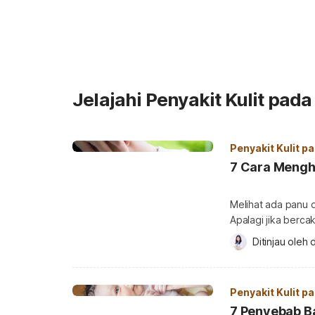
Jelajahi Penyakit Kulit pad
Penyakit Kulit p
7 Cara Mengh
Melihat ada panu d
Apalagi jika bercak
nyaman. Meskipun 
Ditinjau oleh 
d
munculnya bercak 
segera mencari sol
pada […]
Penyakit Kulit p
7 Penyebab Ba