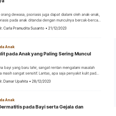
ya
orang dewasa, psoriasis juga dapat dialami oleh anak-anak,
oriasis pada anak ditandai dengan munculnya bercak-bercak
 pada kulit. Bercak ini sering dikira ruam biasa, padahal
r. Carla Pramudita Susanto
•
21/12/2023
 berbeda. Agar tidak salah mengenali dan
 ini, simak penjelasan berikut ini mengenai psoriasis yang
Apa itu […]
ada Anak
ulit pada Anak yang Paling Sering Muncul
a bayi yang baru lahir, sangat rentan mengalami masalah
ya masih sangat sensitif. Lantas, apa saja penyakit kulit pada
umum dan bagaimana cara mengatasinya? Sebagai orangtua,
r. Damar Upahita
•
28/12/2023
ing untuk dipahami agar kondisi kulit si Kecil tidak semakin
ini. Jenis penyakit kulit pada anak yang
ada Anak
ermatitis pada Bayi serta Gejala dan