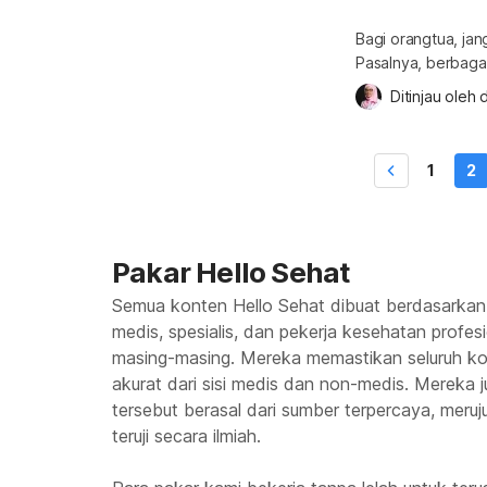
Bagi orangtua, ja
Pasalnya, berbaga
dari penyakit kuku yang ia alami. Pada kon
Ditinjau oleh 
d
diperlukan untuk m
atau penyakit kuku
Berbagai macam pe
1
2
Pakar Hello Sehat
Semua konten Hello Sehat dibuat berdasarkan
medis, spesialis, dan pekerja kesehatan profes
masing-masing. Mereka memastikan seluruh kon
akurat dari sisi medis dan non-medis. Mereka
tersebut berasal dari sumber terpercaya, meruju
teruji secara ilmiah.