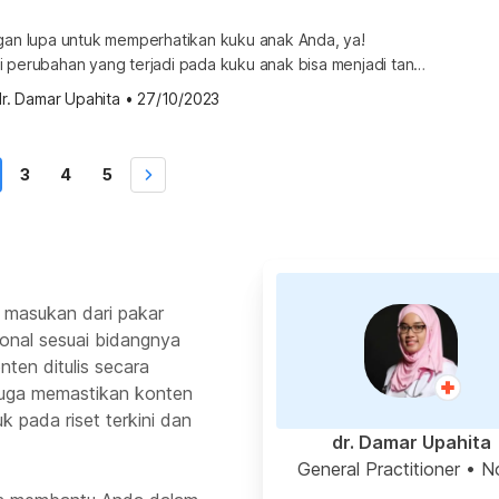
ngan lupa untuk memperhatikan kuku anak Anda, ya!
i perubahan yang terjadi pada kuku anak bisa menjadi tanda
disi tertentu, pengobatan mungkin
r. Damar Upahita
•
27/10/2023
engatasinya. Kenali lebih lanjut mengenai berbagai masalah
 yang bisa terjadi pada anak Anda melalui ulasan berikut.
nyakit kuku […]
3
4
5
 masukan dari pakar
ional sesuai bidangnya
ten ditulis secara
 juga memastikan konten
k pada riset terkini dan
dr. Damar Upahita
General Practitioner
• N