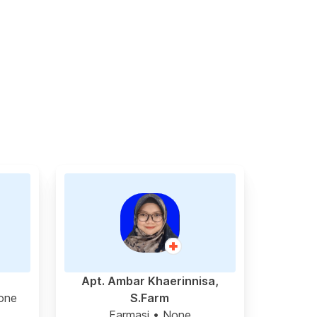
Apt. Ambar Khaerinnisa,
one
S.Farm
Farmasi
• None