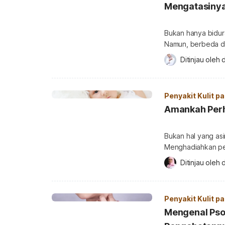
Mengatasiny
Bukan hanya bidura
Namun, berbeda de
gejala biduran ya
Ditinjau oleh 
d
mengatasi biduran 
bayi? Biduran, jug
penyakit […]
Penyakit Kulit p
Amankah Perh
Bukan hal yang asi
Menghadiahkan per
Indonesia. Namun,
Ditinjau oleh 
d
simak penjelasan 
Memakaikan perhia
tidak terlalu pent
Penyakit Kulit p
Pasalnya, ada […]
Mengenal Psor