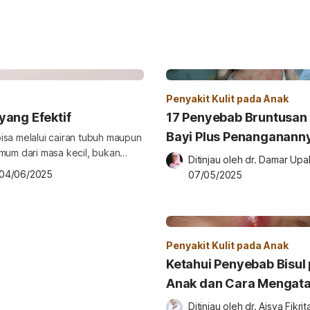
Penyakit Kulit pada Anak
ang Efektif
17 Penyebab Bruntusan
Bayi Plus Penanganann
isa melalui cairan tubuh maupun
umum dari masa kecil, bukan
Ditinjau oleh 
dr. Damar Upa
gan mengetahui langkah-langkah
04/06/2025
07/05/2025
atan anak sekaligus mencegah
acar air pada anak di […]
Penyakit Kulit pada Anak
Ketahui Penyebab Bisul
Anak dan Cara Mengata
Ditinjau oleh 
dr. Aisya Fikrit