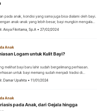
a
n pada anak, kondisi yang sama juga bisa dialami oleh bayi.
ngan anak-anak yang lebih besar, bayi mungkin mengalami
ng berbeda. Untuk lebih memahami kondisi dan cara
r. Aisya Fikritama, Sp.A
•
27/02/2024
pada bayi, simak ulasan berikut ini. Apa itu biduran pada
a dikenal dengan urtikaria atau kaligata, pada bayi adalah
ada Anak
iasan Logam untuk Kulit Bayi?
ng melihat bayi baru lahir sudah bergelimang perhiasan.
hiasan untuk bayi memang sudah menjadi tradisi di
 apakah aman jika si Kecil mengenakan perhiasan? Yuk,
r. Damar Upahita
•
11/01/2024
berikut! Bolehkah memakaikan perhiasan untuk bayi?
san untuk bayi sebenarnya boleh-boleh saja. Namun, jika
ing, sebaiknya bayi tidak perlu menggunakan perhiasan.
ada Anak
iasis pada Anak, dari Gejala hingga