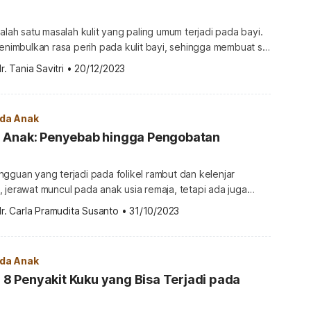
salah satu masalah kulit yang paling umum terjadi pada bayi.
menimbulkan rasa perih pada kulit bayi, sehingga membuat si
 nyaman. Kondisi ini tentunya mengkhawatirkan orangtua.
r. Tania Savitri
•
20/12/2023
diri punya banyak jenis yang masing-masingnya dapat
 khas. Nah, beda jenis dermatitis maka beda pula cara
h sebab […]
ada Anak
 Anak: Penyebab hingga Pengobatan
gguan yang terjadi pada folikel rambut dan kelenjar
 jerawat muncul pada anak usia remaja, tetapi ada juga
 sebelum si Kecil pubertas. Kondisi ini mungkin membuat
r. Carla Pramudita Susanto
•
31/10/2023
karena menilai jerawat datang sebelum waktunya. Agar lebih
jelasan seputar jerawat pada anak. Jenis-jenis jerawat pada
dalah kondisi yang sangat […]
ada Anak
ni 8 Penyakit Kuku yang Bisa Terjadi pada