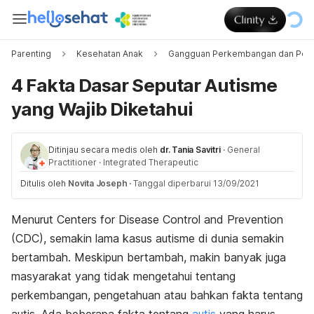
Parenting
Kesehatan Anak
Gangguan Perkembangan dan Peri
4 Fakta Dasar Seputar Autisme
yang Wajib Diketahui
Ditinjau secara medis oleh
dr. Tania Savitri
·
General
Practitioner
·
Integrated Therapeutic
Ditulis oleh
Novita Joseph
·
Tanggal diperbarui 13/09/2021
Menurut
Centers for Disease Control and Prevention
(CDC), semakin lama kasus autisme di dunia semakin
bertambah. Meskipun bertambah, makin banyak juga
masyarakat yang tidak mengetahui tentang
perkembangan, pengetahuan atau bahkan fakta tentang