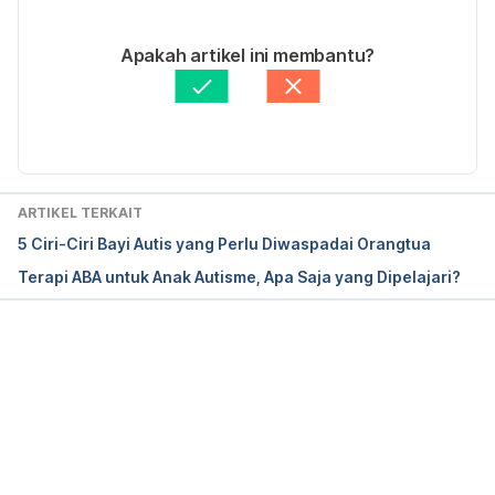
pada 23 Mei 2018.
13/09/2021
Ditulis oleh 
Novita Joseph
Apakah artikel ini membantu?
https://www.verywellhealth.com/top-autism-facts-
Ditinjau secara medis oleh
dr. Tania Savitri
to-share-260617 Diakses pada 23 Mei 2018.
Diperbarui oleh: 
Nanda Saputri
ARTIKEL TERKAIT
5 Ciri-Ciri Bayi Autis yang Perlu Diwaspadai Orangtua
Terapi ABA untuk Anak Autisme, Apa Saja yang Dipelajari?
Memuat...