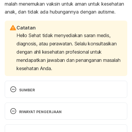
malah menemukan vaksin untuk aman untuk kesehatan
anak, dan tidak ada hubungannya dengan autisme.
Catatan
Hello Sehat tidak menyediakan saran medis,
diagnosis, atau perawatan. Selalu konsultasikan
dengan ahli kesehatan profesional untuk
mendapatkan jawaban dan penanganan masalah
kesehatan Anda.
SUMBER
http://www.health.com/autism/autism-facts#fact-
autism-feature-toddler Diakses pada 23 Mei 2018.
RIWAYAT PENGERJAAN
https://www.parents.com/health/autism/facts/6-
Versi Terbaru
facts-you-need-to-know-about-autism/ Diakses 