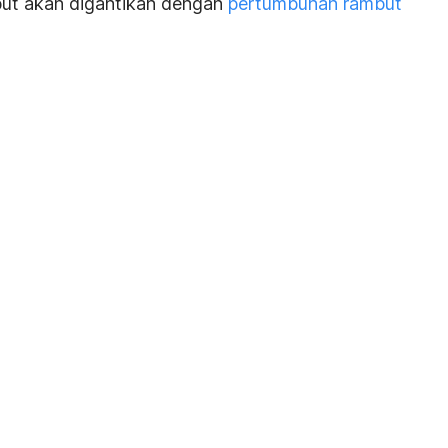
but akan digantikan dengan
pertumbuhan rambut