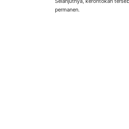
Selanjutnya, kerontokan terse
permanen.