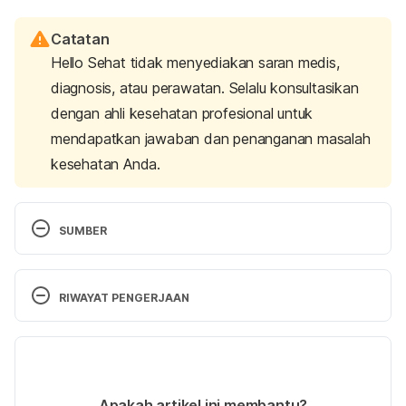
Catatan
Hello Sehat tidak menyediakan saran medis,
diagnosis, atau perawatan. Selalu konsultasikan
dengan ahli kesehatan profesional untuk
mendapatkan jawaban dan penanganan masalah
kesehatan Anda.
SUMBER
Compton, B., 2017. 
Mothering With Courage: The 
RIWAYAT PENGERJAAN
Mindful Approach To Becoming A Mom Who 
Listens More, Worries Less, And Loves Deeply
.
Versi Terbaru
Psychology Today. “Never Again!” The 
13/04/2021
Psychological Fallout of Trauma. Retrieved 13 April 
Ditulis oleh 
Ulfa
Apakah artikel ini membantu?