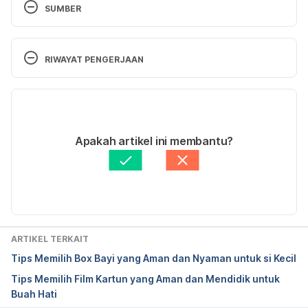
SUMBER
The Best Sandals for Toddlers
. 
https://www.whattoexpect.com/toddler/toddler-
RIWAYAT PENGERJAAN
gear/best-sandals-for-toddlers.aspx. Accessed on 
February 19th, 2019.
Versi Terbaru
Buying Shoes for Toddlers.
01/12/2022
https://www.webmd.com/parenting/features/buying
Ditulis oleh 
Aprinda Puji
Apakah artikel ini membantu?
-shoes-for-toddlers#1. Accessed on February 19th, 
Ditinjau secara medis oleh
dr. Muhammad Yusra 
2019.
Firdaus, Sp.A
Diperbarui oleh: 
Abduraafi Andrian
ARTIKEL TERKAIT
Tips Memilih Box Bayi yang Aman dan Nyaman untuk si Kecil
Tips Memilih Film Kartun yang Aman dan Mendidik untuk
Buah Hati