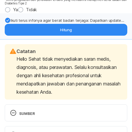
Diabetes Tipe 2
Ya
Tidak
Ikuti terus infonya agar berat badan terjaga: Dapatkan update
dari pakar mengenai dukungan dan perawatan berat badan
Hitung
langsung ke inbox Anda.
Catatan
Hello Sehat tidak menyediakan saran medis,
diagnosis, atau perawatan. Selalu konsultasikan
dengan ahli kesehatan profesional untuk
mendapatkan jawaban dan penanganan masalah
kesehatan Anda.
SUMBER
Mie Ayam. 
https://www.fatsecret.co.id/kalori-
gizi/umum/mie-ayam
 Diakses pada 1 Agustus 2019.