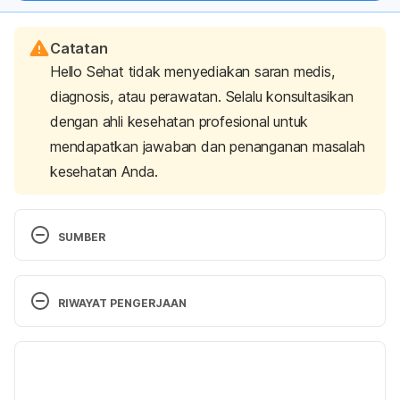
Catatan
Hello Sehat tidak menyediakan saran medis,
diagnosis, atau perawatan. Selalu konsultasikan
dengan ahli kesehatan profesional untuk
mendapatkan jawaban dan penanganan masalah
kesehatan Anda.
SUMBER
Is Raw Food Healthier Than Cooked Food? 
https://www.healthline.com/nutrition/raw-food-vs-
RIWAYAT PENGERJAAN
cooked-food
 accessed May 27, 2019. 
Versi Terbaru
Eating Raw Potatoes: Healthy or Harmful? 
07/09/2023
https://www.healthline.com/nutrition/raw-potatoes