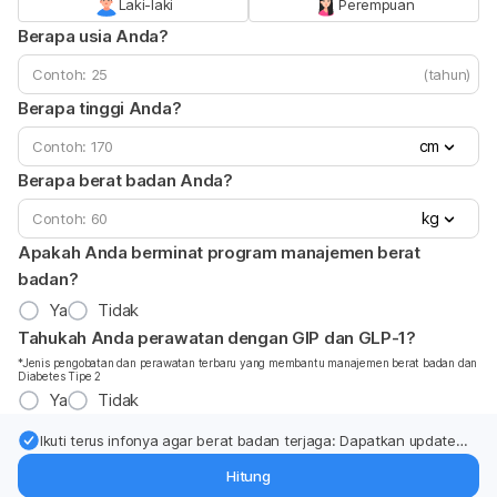
Laki-laki
Perempuan
Berapa usia Anda?
(tahun)
Berapa tinggi Anda?
cm
Berapa berat badan Anda?
kg
Apakah Anda berminat program manajemen berat
badan?
Ya
Tidak
Tahukah Anda perawatan dengan GIP dan GLP-1?
*Jenis pengobatan dan perawatan terbaru yang membantu manajemen berat badan dan
Diabetes Tipe 2
Ya
Tidak
Ikuti terus infonya agar berat badan terjaga: Dapatkan update
dari pakar mengenai dukungan dan perawatan berat badan
Hitung
langsung ke inbox Anda.