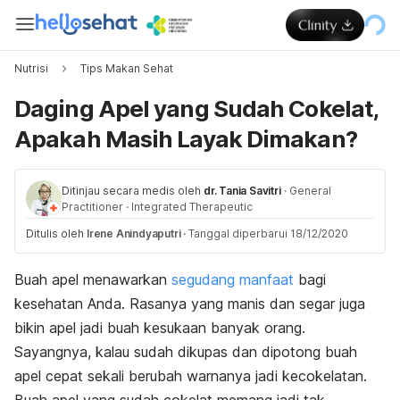
Nutrisi
Tips Makan Sehat
Daging Apel yang Sudah Cokelat,
Apakah Masih Layak Dimakan?
Ditinjau secara medis oleh
dr. Tania Savitri
·
General
Practitioner
·
Integrated Therapeutic
Ditulis oleh
Irene Anindyaputri
·
Tanggal diperbarui 18/12/2020
Buah apel menawarkan
segudang manfaat
bagi
kesehatan Anda. Rasanya yang manis dan segar juga
bikin apel jadi buah kesukaan banyak orang.
Sayangnya, kalau sudah dikupas dan dipotong buah
apel cepat sekali berubah warnanya jadi kecokelatan.