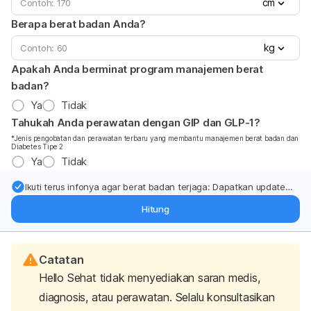
cm
Berapa berat badan Anda?
kg
Apakah Anda berminat program manajemen berat
badan?
Ya
Tidak
Tahukah Anda perawatan dengan GIP dan GLP-1?
*Jenis pengobatan dan perawatan terbaru yang membantu manajemen berat badan dan
Diabetes Tipe 2
Ya
Tidak
Ikuti terus infonya agar berat badan terjaga: Dapatkan update
dari pakar mengenai dukungan dan perawatan berat badan
Hitung
langsung ke inbox Anda.
Catatan
Hello Sehat tidak menyediakan saran medis,
diagnosis, atau perawatan. Selalu konsultasikan