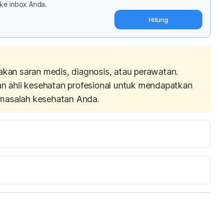
ke inbox Anda.
Hitung
akan saran medis, diagnosis, atau perawatan.
an ahli kesehatan profesional untuk mendapatkan
masalah kesehatan Anda.
rage Fat Production.
th-news/sweeteners-encourage-fat-production#5. 