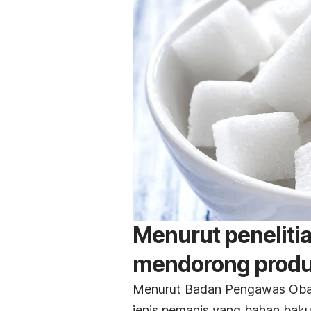
Menurut peneliti
mendorong produ
Menurut Badan Pengawas Oba
jenis pemanis yang bahan baku