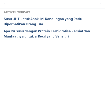
Whiteman Honor. 2018. Is a Gluten-Free Diet Good 
ARTIKEL TERKAIT
for Your Healht?. [Online] Tersedia pada: 
Susu UHT untuk Anak: Ini Kandungan yang Perlu
https://www.medicalnewstoday.com/articles/2884
Diperhatikan Orang Tua
06.php
 (Diakses 2 Juli 2018)
Apa Itu Susu dengan Protein Terhidrolisa Parsial dan
Manfaatnya untuk si Kecil yang Sensitif?
Rettner Rachael. 2013. Most People Shouldn’t Eat 
Gluten-Free. [Online] Tersedia pada: 
https://www.livescience.com/36863-gluten-free-
diet-healthy.html
 (Diakses 2 Juli 2018)
Memuat...
Wheeler Christi. 2017. What Are the Health Benefits 
of Eating Nuts & Seeds?. [Online] Tersedia pada: 
https://www.livestrong.com/article/411381-what-
are-the-health-benefits-of-eating-nuts-seeds/
(Diakses 2 Juli 2018)