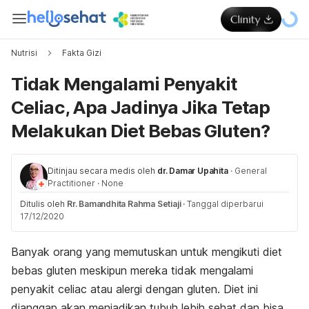
Nutrisi
Fakta Gizi
Tidak Mengalami Penyakit
Celiac, Apa Jadinya Jika Tetap
Melakukan Diet Bebas Gluten?
Ditinjau secara medis oleh
dr. Damar Upahita
·
General
Practitioner
·
None
Ditulis oleh
Rr. Bamandhita Rahma Setiaji
·
Tanggal diperbarui
17/12/2020
Banyak orang yang memutuskan untuk mengikuti diet
bebas gluten meskipun mereka tidak mengalami
penyakit celiac atau alergi dengan gluten. Diet ini
dianggap akan menjadikan tubuh lebih sehat dan bisa