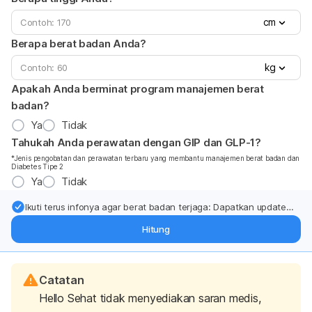
cm
Berapa berat badan Anda?
kg
Apakah Anda berminat program manajemen berat
badan?
Ya
Tidak
Tahukah Anda perawatan dengan GIP dan GLP-1?
*Jenis pengobatan dan perawatan terbaru yang membantu manajemen berat badan dan
Diabetes Tipe 2
Ya
Tidak
Ikuti terus infonya agar berat badan terjaga: Dapatkan update
dari pakar mengenai dukungan dan perawatan berat badan
Hitung
langsung ke inbox Anda.
Catatan
Hello Sehat tidak menyediakan saran medis,