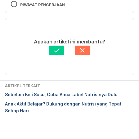
RIWAYAT PENGERJAAN
Effective 
Versi Terbaru
fatlosshttps://www.bodybuilding.com/fun/aaron1.ht
m
21/12/2020
Ditulis oleh
Phil Kelly
Apakah artikel ini membantu?
Diperbarui oleh: 
Winona Katyusha
How protein can help you lose weight naturally 
https://www.healthline.com/nutrition/how-protein-
can-help-you-lose-weight
ARTIKEL TERKAIT
Sebelum Beli Susu, Coba Baca Label Nutrisinya Dulu
Anak Aktif Belajar? Dukung dengan Nutrisi yang Tepat
Setiap Hari
Memuat...