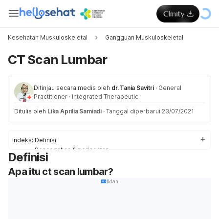
Kesehatan Muskuloskeletal
Gangguan Muskuloskeletal
CT Scan Lumbar
Ditinjau secara medis oleh
dr. Tania Savitri
·
General
Practitioner
·
Integrated Therapeutic
Ditulis oleh
Lika Aprilia Samiadi
·
Tanggal diperbarui 23/07/2021
Indeks:
Definisi
Pencegahan & peringatan
Definisi
Proses
Apa itu ct scan lumbar?
Penjelasan dari Hasil Tes
Iklan