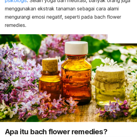
psikologis
. Selain yoga dan meditasi, banyak orang juga
menggunakan ekstrak tanaman sebagai cara alami
mengurangi emosi negatif, seperti pada
bach flower
remedies.
Apa itu
bach flower remedies
?