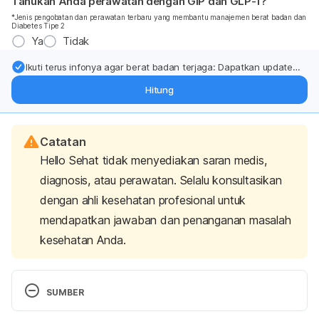
Tahukah Anda perawatan dengan GIP dan GLP-1?
*Jenis pengobatan dan perawatan terbaru yang membantu manajemen berat badan dan
Diabetes Tipe 2
Ya
Tidak
Ikuti terus infonya agar berat badan terjaga: Dapatkan update
dari pakar mengenai dukungan dan perawatan berat badan
Hitung
langsung ke inbox Anda.
Catatan
Hello Sehat tidak menyediakan saran medis,
diagnosis, atau perawatan. Selalu konsultasikan
dengan ahli kesehatan profesional untuk
mendapatkan jawaban dan penanganan masalah
kesehatan Anda.
SUMBER