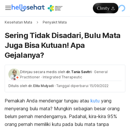
Kesehatan Mata
Penyakit Mata
Sering Tidak Disadari, Bulu Mata
Juga Bisa Kutuan! Apa
Gejalanya?
Ditinjau secara medis oleh
dr. Tania Savitri
·
General
Practitioner
·
Integrated Therapeutic
Ditulis oleh
dr. Elita Mulyadi
·
Tanggal diperbarui 15/09/2022
Pernakah Anda mendengar tungau atau
kutu
yang
menyerang bulu mata? Mungkin sebagian besar orang
belum pernah mendengarnya. Padahal, kira-kira 95%
orang pernah memiliki kutu pada bulu mata tanpa