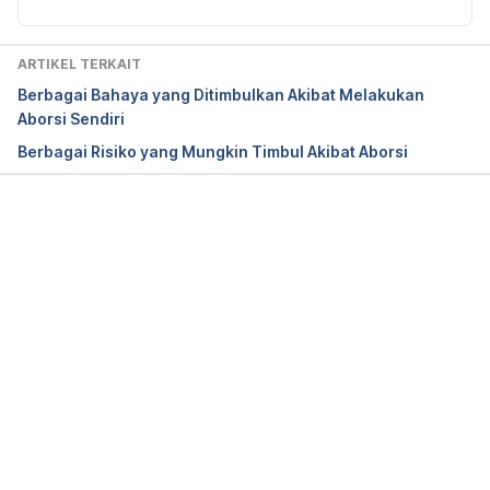
Marie Stopes UK. Tanpa tahun. What Can You 
Expect After an Abortion?. [Online] Tersedia pada: 
https://www.mariestopes.org.uk/abortion-
ARTIKEL TERKAIT
services/abortion-aftercare/
 (Diakses 20 
Berbagai Bahaya yang Ditimbulkan Akibat Melakukan
September 2018)
Aborsi Sendiri
Berbagai Risiko yang Mungkin Timbul Akibat Aborsi
Memuat...