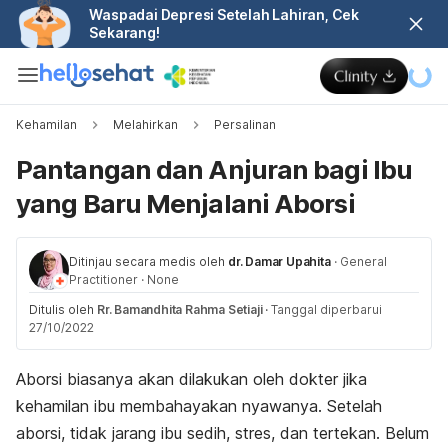
Waspadai Depresi Setelah Lahiran, Cek
Sekarang!
Kehamilan
Melahirkan
Persalinan
Pantangan dan Anjuran bagi Ibu
yang Baru Menjalani Aborsi
Ditinjau secara medis oleh
dr. Damar Upahita
·
General
Practitioner
·
None
Ditulis oleh
Rr. Bamandhita Rahma Setiaji
·
Tanggal diperbarui
27/10/2022
Aborsi biasanya akan dilakukan oleh dokter jika
kehamilan ibu membahayakan nyawanya. Setelah
aborsi, tidak jarang ibu sedih, stres, dan tertekan. Belum