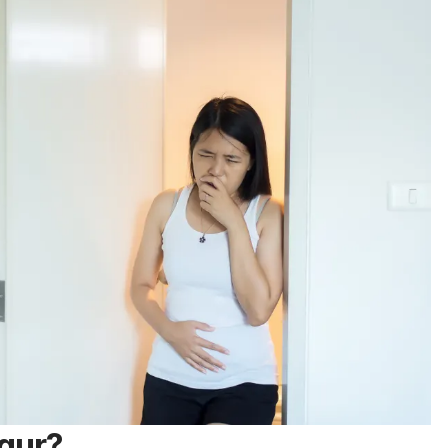
ggur?