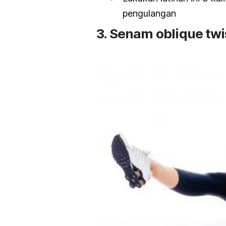
pengulangan
3. Senam o
blique twi