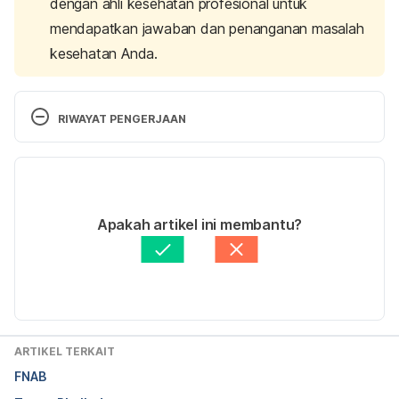
dengan ahli kesehatan profesional untuk
mendapatkan jawaban dan penanganan masalah
kesehatan Anda.
RIWAYAT PENGERJAAN
Versi Terbaru
28/01/2021
Ditulis oleh
dr. Wulyo Rajabto, Sp.PD-KHOM
Apakah artikel ini membantu?
Diperbarui oleh: 
Ilham Aulia Fahmy
ARTIKEL TERKAIT
FNAB