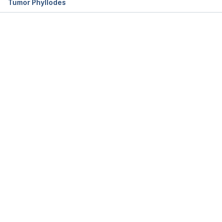
Tumor Phyllodes
Memuat...