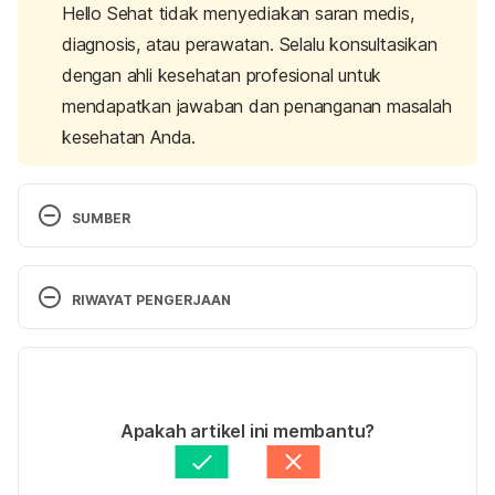
Hello Sehat tidak menyediakan saran medis,
diagnosis, atau perawatan. Selalu konsultasikan
dengan ahli kesehatan profesional untuk
mendapatkan jawaban dan penanganan masalah
kesehatan Anda.
SUMBER
Colon Polyps. 
https://gi.org/topics/colon-polyps/
Diakses pada 11 Juni 2019.
RIWAYAT PENGERJAAN
Colon polyps. 
Versi Terbaru
https://www.mayoclinic.org/diseases-
conditions/colon-polyps/symptoms-causes/syc-
02/11/2020
20352875
 Diakses pada 11 Juni 2019.
Ditulis oleh 
Diah Ayu Lestari
Apakah artikel ini membantu?
Ditinjau secara medis oleh
dr. Yusra Firdaus
How Long Does It Take Colon Polyps to Turn 
Diperbarui oleh: 
nosiani