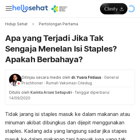
Hidup Sehat
Pertolongan Pertama
Apa yang Terjadi Jika Tak
Sengaja Menelan Isi Staples?
Apakah Berbahaya?
Ditinjau secara medis oleh
dr. Yusra Firdaus
·
General
Practitioner
·
Rumah Vaksinasi Ciledug
Ditulis oleh
Karinta Ariani Setiaputri
·
Tanggal diperbarui
14/09/2020
Tidak jarang isi staples masuk ke dalam makanan atau
minuman akibat dibungkus dan dijepit menggunakan
staples. Kadang ada yang langsung sadar jika stapes
masuk ke dalam makanan tapi banyak juga yang tak