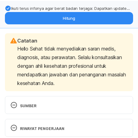
Ikuti terus infonya agar berat badan terjaga: Dapatkan update
dari pakar mengenai dukungan dan perawatan berat badan
Hitung
langsung ke inbox Anda.
Catatan
Hello Sehat tidak menyediakan saran medis,
diagnosis, atau perawatan. Selalu konsultasikan
dengan ahli kesehatan profesional untuk
mendapatkan jawaban dan penanganan masalah
kesehatan Anda.
SUMBER
Swallowed (or Inhaled) Foreign Object. 
https://www.healthline.com/health/foreign-object-
RIWAYAT PENGERJAAN
inhaled-or-swallowed
 Diakses pada 21 Maret 2018.