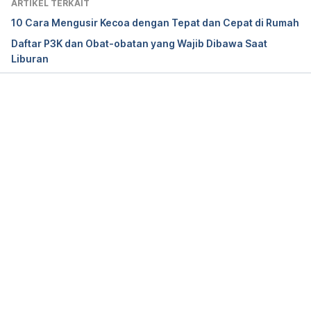
ARTIKEL TERKAIT
dirty-clothes-while-traveling/
10 Cara Mengusir Kecoa dengan Tepat dan Cepat di Rumah
Daftar P3K dan Obat-obatan yang Wajib Dibawa Saat
Liburan
Memuat...