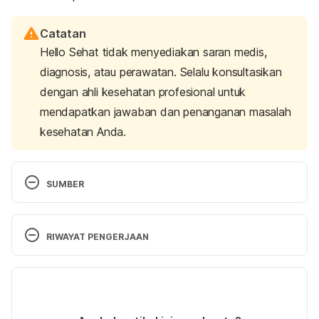
Catatan
Hello Sehat tidak menyediakan saran medis,
diagnosis, atau perawatan. Selalu konsultasikan
dengan ahli kesehatan profesional untuk
mendapatkan jawaban dan penanganan masalah
kesehatan Anda.
SUMBER
Canker Sore (Aphthous Ulcer): What It Is, Causes & 
Treatment
. Cleveland Clinic. (2022). Retrieved 30 
RIWAYAT PENGERJAAN
September 2022, from 
https://my.clevelandclinic.org/health/diseases/1094
Versi Terbaru
5-canker-sores
25/10/2022
Mucocele – Oral Mucocele – Mucous Cyst: 
Ditulis oleh 
Satria Aji Purwoko