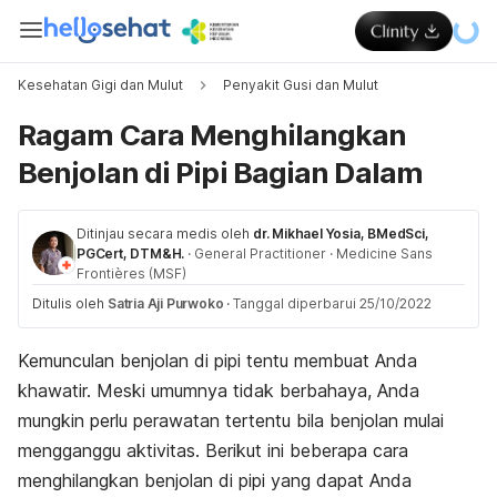
Kesehatan Gigi dan Mulut
Penyakit Gusi dan Mulut
Ragam Cara Menghilangkan
Benjolan di Pipi Bagian Dalam
Ditinjau secara medis oleh
dr. Mikhael Yosia, BMedSci,
PGCert, DTM&H.
·
General Practitioner
·
Medicine Sans
Frontières (MSF)
Ditulis oleh
Satria Aji Purwoko
·
Tanggal diperbarui 25/10/2022
Kemunculan benjolan di pipi tentu membuat Anda
khawatir. Meski umumnya tidak berbahaya, Anda
mungkin perlu perawatan tertentu bila benjolan mulai
mengganggu aktivitas. Berikut ini beberapa cara
menghilangkan benjolan di pipi yang dapat Anda