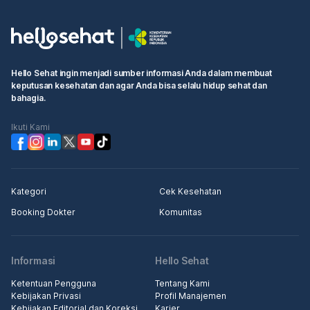
Fertilization (IVF) di Klinik Bayi Tabung RS Bali
Royal Hospital Denpasar
Factors Influencing The Time Delay of Acute
Stroke Patients Admission to The Hospital at
Hello Sehat ingin menjadi sumber informasi Anda dalam membuat
RSUP Dr.Sardjito
keputusan kesehatan dan agar Anda bisa selalu hidup sehat dan
bahagia.
Ikuti Kami
Kategori
Cek Kesehatan
Booking Dokter
Komunitas
Informasi
Hello Sehat
Ketentuan Pengguna
Tentang Kami
Kebijakan Privasi
Profil Manajemen
Kebijakan Editorial dan Koreksi
Karier