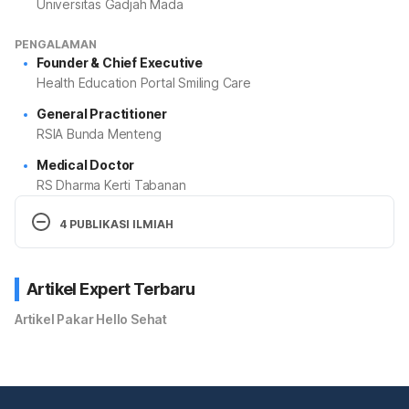
Universitas Gadjah Mada
PENGALAMAN
Founder & Chief Executive
Health Education Portal Smiling Care
General Practitioner
RSIA Bunda Menteng
Medical Doctor
RS Dharma Kerti Tabanan
4 PUBLIKASI ILMIAH
Managing Dysmenorrhea of Adolescents in
Indonesia: Between Traditional Medicine and
Artikel Expert Terbaru
NSAID
Artikel Pakar Hello Sehat
Characteristics of Infertility Causes Patients
Undergoing in Vitro Fertilization (IVF)
Karakteristik Faktor Penyebab Pasien In Vitro