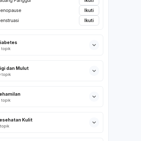
adang Panggul
Ikuti
enopause
Ikuti
enstruasi
Ikuti
iabetes
2
topik
igi dan Mulut
0
topik
ehamilan
2
topik
esehatan Kulit
topik