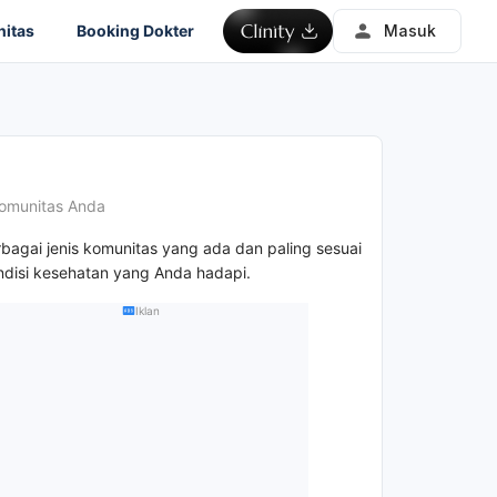
itas
Booking Dokter
Masuk
omunitas Anda
rbagai jenis komunitas yang ada dan paling sesuai
disi kesehatan yang Anda hadapi.
Iklan