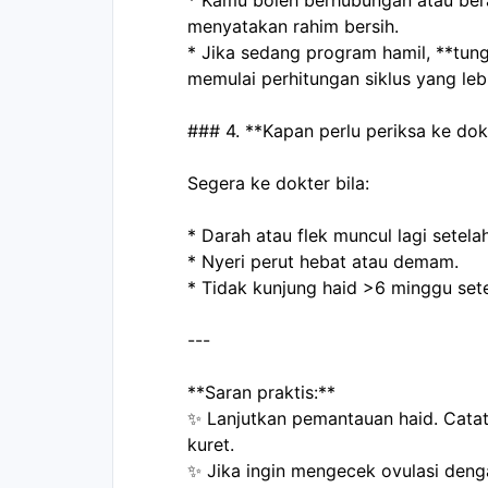
* Kamu boleh berhubungan atau berak
menyatakan rahim bersih.
* Jika sedang program hamil, **tung
memulai perhitungan siklus yang lebi
### 4. **Kapan perlu periksa ke dok
Segera ke dokter bila:
* Darah atau flek muncul lagi setela
* Nyeri perut hebat atau demam.
* Tidak kunjung haid >6 minggu sete
---
**Saran praktis:**
✨ Lanjutkan pemantauan haid. Catat
kuret.
✨ Jika ingin mengecek ovulasi dengan