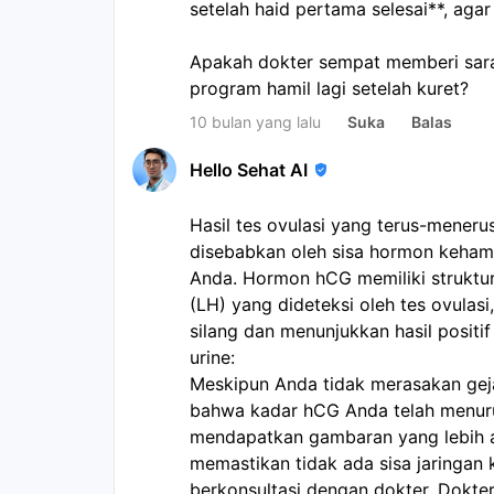
setelah haid pertama selesai**, aga
Apakah dokter sempat memberi sara
program hamil lagi setelah kuret?
10 bulan yang lalu
Suka
Balas
Hello Sehat AI
Hasil tes ovulasi yang terus-menerus
disebabkan oleh sisa hormon keham
Anda. Hormon hCG memiliki struktur
(LH) yang dideteksi oleh tes ovulasi
silang dan menunjukkan hasil positi
urine:
Meskipun Anda tidak merasakan gej
bahwa kadar hCG Anda telah menuru
mendapatkan gambaran yang lebih a
memastikan tidak ada sisa jaringan 
berkonsultasi dengan dokter. Dokt