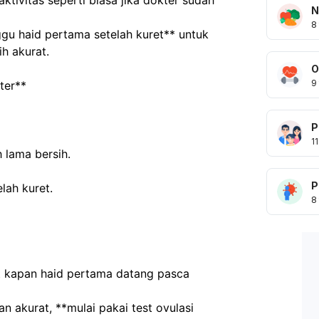
tivitas seperti biasa jika dokter sudah 
N
8
gu haid pertama setelah kuret** untuk 
h akurat.
O
9
ter**
P
11
h lama bersih.
P
lah kuret.
8
 kapan haid pertama datang pasca 
 akurat, **mulai pakai test ovulasi 