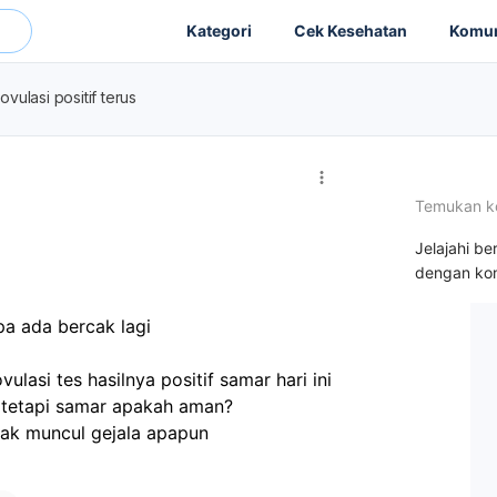
Kategori
Cek Kesehatan
Komun
ovulasi positif terus
Temukan k
Jelajahi be
dengan kon
a ada bercak lagi
lasi tes hasilnya positif samar hari ini 
ga tetapi samar apakah aman? 
idak muncul gejala apapun