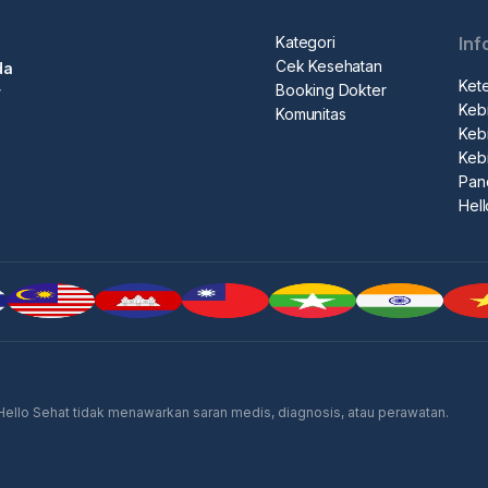
Kategori
Inf
Cek Kesehatan
da
Ket
Booking Dokter
r
Kebi
Komunitas
Kebi
Keb
Pan
Hel
 Hello Sehat tidak menawarkan saran medis, diagnosis, atau perawatan.
Iklan