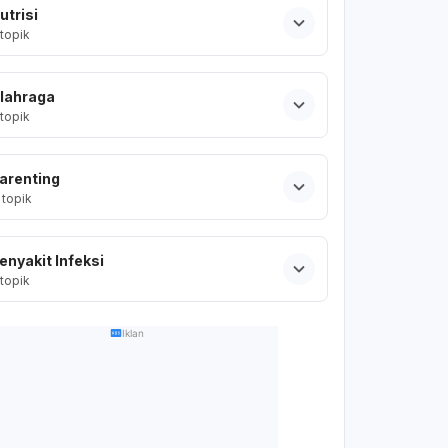
utrisi
topik
lahraga
topik
arenting
topik
enyakit Infeksi
topik
Iklan