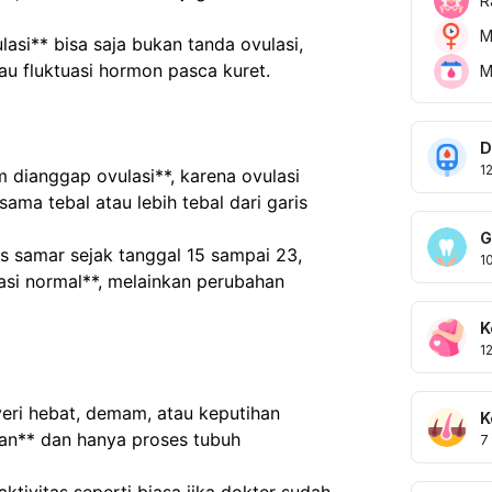
R
M
lasi** bisa saja bukan tanda ovulasi, 
au fluktuasi hormon pasca kuret.
M
D
1
 dianggap ovulasi**, karena ovulasi 
ma tebal atau lebih tebal dari garis 
G
 samar sejak tanggal 15 sampai 23, 
1
si normal**, melainkan perubahan 
K
1
eri hebat, demam, atau keputihan 
K
an** dan hanya proses tubuh 
7