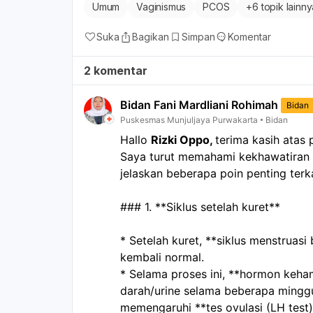
Umum
Vaginismus
PCOS
+
6 topik lainn
Suka
Bagikan
Simpan
Komentar
2 komentar
Bidan Fani Mardliani Rohimah
Bidan
Puskesmas Munjuljaya Purwakarta
Bidan
Hallo 
Rizki Oppo, 
terima kasih atas 
Saya turut memahami kekhawatiran k
jelaskan beberapa poin penting terk
### 1. **Siklus setelah kuret**
* Setelah kuret, **siklus menstruasi
kembali normal.
* Selama proses ini, **hormon keha
darah/urine selama beberapa minggu 
memengaruhi **tes ovulasi (LH test)*