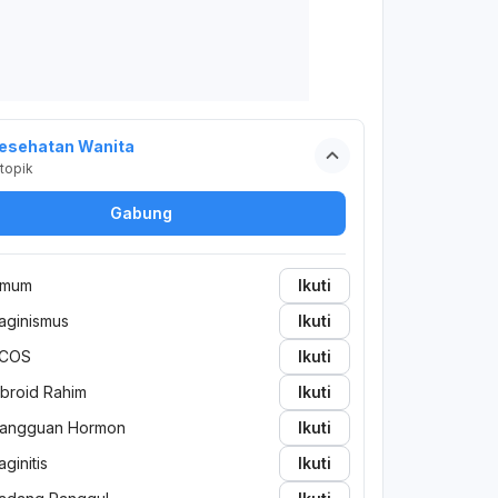
esehatan Wanita
topik
Gabung
mum
Ikuti
aginismus
Ikuti
COS
Ikuti
ibroid Rahim
Ikuti
angguan Hormon
Ikuti
aginitis
Ikuti