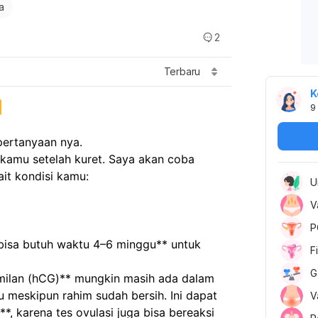
ya
2
Terbaru
K
9
pertanyaan nya.
amu setelah kuret. Saya akan coba 
ait kondisi kamu:
U
V
P
 bisa butuh waktu 4–6 minggu** untuk 
F
G
milan (hCG)** mungkin masih ada dalam 
meskipun rahim sudah bersih. Ini dapat 
V
*, karena tes ovulasi juga bisa bereaksi 