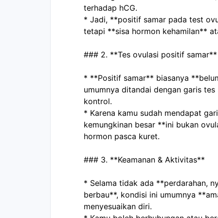
terhadap hCG.
* Jadi, **positif samar pada test ovu
tetapi **sisa hormon kehamilan** at
### 2. **Tes ovulasi positif samar**
* **Positif samar** biasanya **belum
umumnya ditandai dengan garis tes sa
kontrol.
* Karena kamu sudah mendapat garis
kemungkinan besar **ini bukan ovula
hormon pasca kuret.
### 3. **Keamanan & Aktivitas**
* Selama tidak ada **perdarahan, ny
berbau**, kondisi ini umumnya **am
menyesuaikan diri.