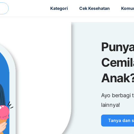
Kategori
Cek Kesehatan
Komun
Punya
Cemil
Anak
Ayo berbagi 
lainnya!
Tanya dan sh