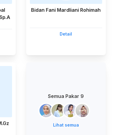
al
Bidan Fani Mardliani Rohimah
 Sp.A
Detail
Semua Pakar 9
+
-1
M.Gz
Lihat semua