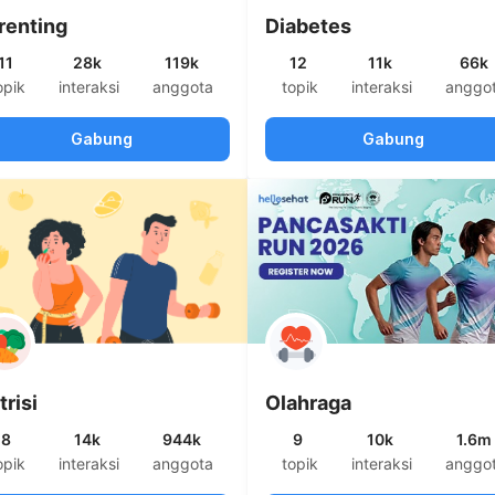
renting
Diabetes
11
28k
119k
12
11k
66k
opik
interaksi
anggota
topik
interaksi
anggo
Gabung
Gabung
trisi
Olahraga
8
14k
944k
9
10k
1.6m
opik
interaksi
anggota
topik
interaksi
anggo