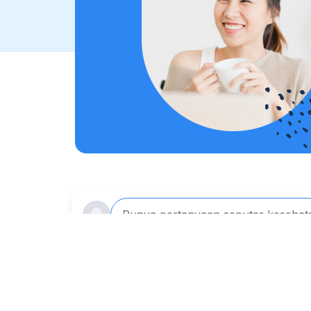
Punya pertanyaan seputar kesehat
Tanya dokter secara gratis