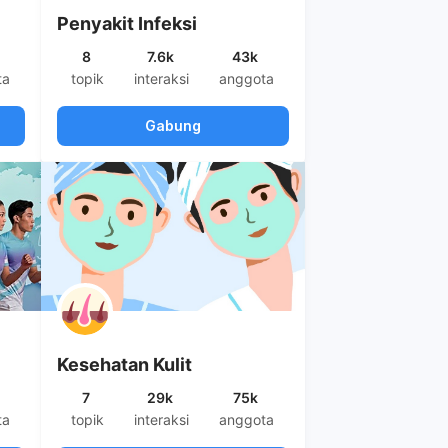
Penyakit Infeksi
8
7.6k
43k
ta
topik
interaksi
anggota
Gabung
Kesehatan Kulit
7
29k
75k
ta
topik
interaksi
anggota