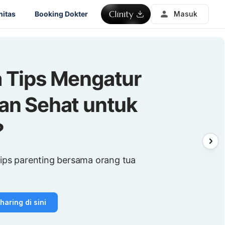
itas
Booking Dokter
Masuk
 Tips Mengatur
an Sehat untuk
?
tips parenting bersama orang tua
aring di sini