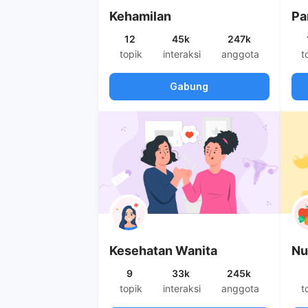
Kehamilan
Pa
12
45k
247k
topik
interaksi
anggota
t
Gabung
Kesehatan Wanita
Nu
9
33k
245k
topik
interaksi
anggota
t