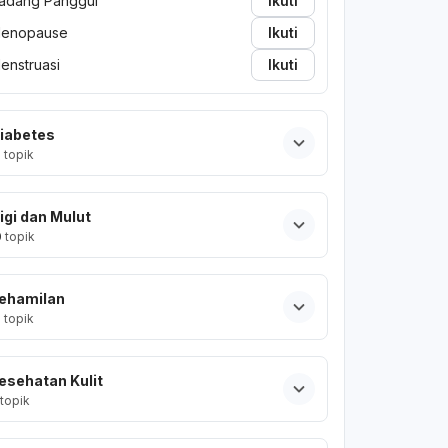
adang Panggul
Ikuti
enopause
Ikuti
enstruasi
Ikuti
iabetes
2
topik
igi dan Mulut
0
topik
ehamilan
2
topik
esehatan Kulit
topik