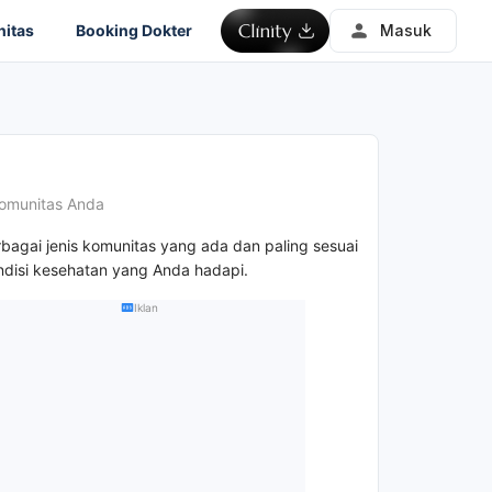
itas
Booking Dokter
Masuk
omunitas Anda
rbagai jenis komunitas yang ada dan paling sesuai
disi kesehatan yang Anda hadapi.
Iklan