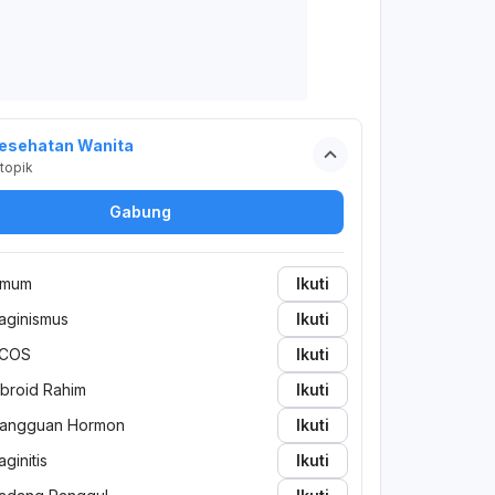
esehatan Wanita
topik
Gabung
mum
Ikuti
aginismus
Ikuti
COS
Ikuti
ibroid Rahim
Ikuti
angguan Hormon
Ikuti
aginitis
Ikuti