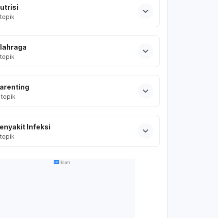
utrisi
topik
lahraga
topik
arenting
topik
enyakit Infeksi
topik
Iklan