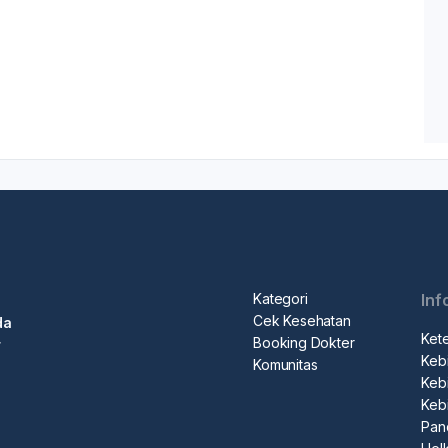
Kategori
Inf
Cek Kesehatan
da
Ket
Booking Dokter
r
Kebi
Komunitas
Kebi
Keb
Pan