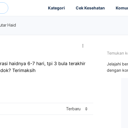
Kategori
Cek Kesehatan
Komun
utar Haid
Temukan k
si haidnya 6-7 hari, tpi 3 bula terakhir 
Jelajahi be
l dok? Terimaksih
dengan kon
Terbaru