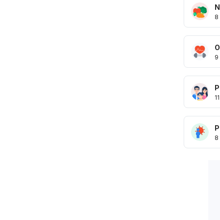
N
8
O
9
P
11
P
8