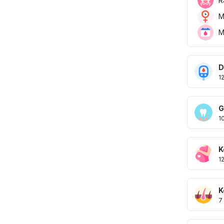
R
M
M
D
1
G
1
K
1
K
7