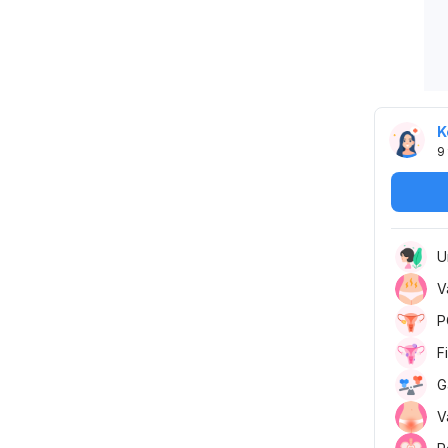
K
9
U
V
P
F
G
V