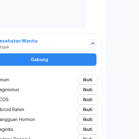
esehatan Wanita
topik
Gabung
mum
Ikuti
aginismus
Ikuti
COS
Ikuti
ibroid Rahim
Ikuti
angguan Hormon
Ikuti
aginitis
Ikuti