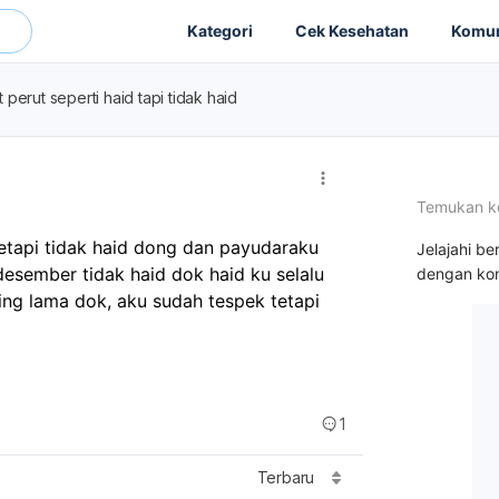
Kategori
Cek Kesehatan
Komun
t perut seperti haid tapi tidak haid
Temukan k
d
etapi tidak haid dong dan payudaraku 
Jelajahi be
desember tidak haid dok haid ku selalu 
dengan kon
ing lama dok, aku sudah tespek tetapi 
1
Terbaru