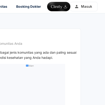
itas
Booking Dokter
Masuk
omunitas Anda
rbagai jenis komunitas yang ada dan paling sesuai
disi kesehatan yang Anda hadapi.
Iklan