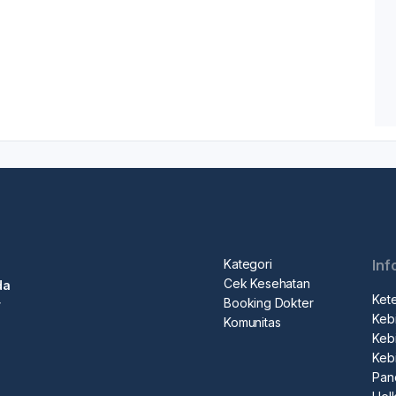
Kategori
Inf
Cek Kesehatan
da
Ket
Booking Dokter
r
Kebi
Komunitas
Kebi
Keb
Pan