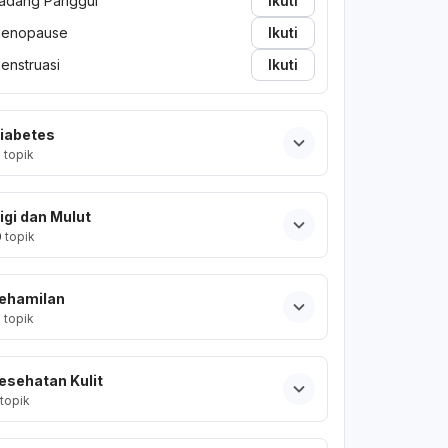
adang Panggul
Ikuti
enopause
Ikuti
enstruasi
Ikuti
iabetes
2
topik
igi dan Mulut
0
topik
ehamilan
2
topik
esehatan Kulit
topik