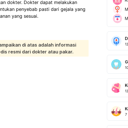
R
gan dokter. Dokter dapat melakukan
ntukan penyebab pasti dari gejala yang
M
anan yang sesuai.
M
D
1
ampaikan di atas adalah informasi
s resmi dari dokter atau pakar.
G
1
K
1
K
7