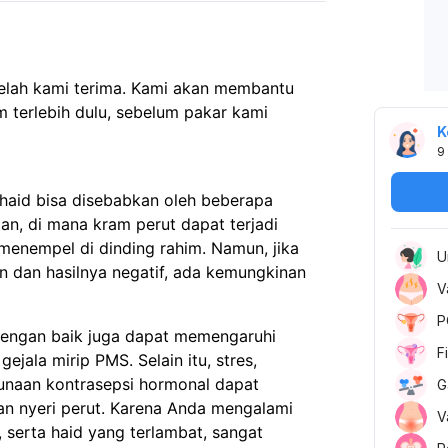
telah kami terima. Kami akan membantu
 terlebih dulu, sebelum pakar kami
K
9
k haid bisa disebabkan oleh beberapa
lan, di mana kram perut dapat terjadi
menempel di dinding rahim. Namun, jika
U
 dan hasilnya negatif, ada kemungkinan
V
P
 dengan baik juga dapat memengaruhi
F
jala mirip PMS. Selain itu, stres,
unaan kontrasepsi hormonal dapat
G
n nyeri perut. Karena Anda mengalami
V
, serta haid yang terlambat, sangat