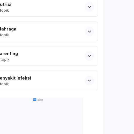
utrisi
topik
lahraga
topik
arenting
topik
enyakit Infeksi
topik
Iklan