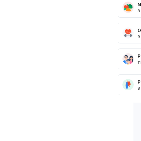
N
8
O
9
P
11
P
8