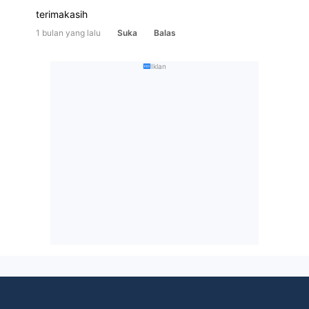
terimakasih
1 bulan yang lalu
Suka
Balas
Iklan