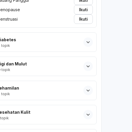
adang Panggul
Ikuti
enopause
Ikuti
enstruasi
Ikuti
iabetes
2
topik
igi dan Mulut
0
topik
ehamilan
2
topik
esehatan Kulit
topik