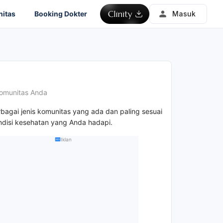
itas
Booking Dokter
Masuk
omunitas Anda
rbagai jenis komunitas yang ada dan paling sesuai
disi kesehatan yang Anda hadapi.
Iklan