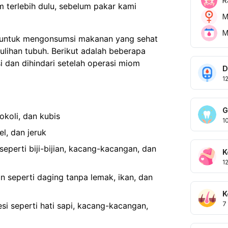
R
 terlebih dulu, sebelum pakar kami
M
M
ng untuk mengonsumsi makanan yang sehat
ihan tubuh. Berikut adalah beberapa
dan dihindari setelah operasi miom
D
1
G
okoli, dan kubis
1
l, dan jeruk
eperti biji-bijian, kacang-kacangan, dan
K
1
 seperti daging tanpa lemak, ikan, dan
K
7
i seperti hati sapi, kacang-kacangan,