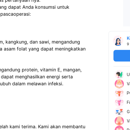
as pertanyaan nya. 
yang dapat Anda konsumsi untuk 
pascaoperasi:
K
am, kangkung, dan sawi, mengandung 
9
a asam folat yang dapat meningkatkan 
gandung protein, vitamin E, mangan, 
U
 dapat menghasilkan energi serta 
tubuh dalam melawan infeksi.
V
P
F
G
V
telah kami terima. Kami akan membantu