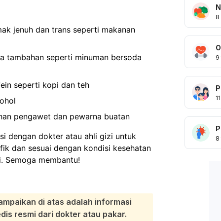
N
8
k jenuh dan trans seperti makanan
O
a tambahan seperti minuman bersoda
9
n seperti kopi dan teh
P
11
ohol
an pengawet dan pewarna buatan
P
 dengan dokter atau ahli gizi untuk
8
fik dan sesuai dengan kondisi kesehatan
eri. Semoga membantu!
ampaikan di atas adalah informasi
s resmi dari dokter atau pakar.