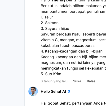
Hallo 
Thendy Bon'z, 
terima kasih at
Berikut ini adalah pilihan makanan 
membantu mempercepat pemulihan 
1. Telur
2. Salmon
3. Sayuran hijau
Sayuran berdaun hijau, seperti bay
vitamin C, mangan, magnesium, sert
kekebalan tubuh pascaoperasi
4. Kacang-kacangan dan biji-bijian
Kacang-kacangan dan biji-bijian men
magnesium, dan nutrisi lainnya yang
meningkatkan fungsi sel kekebalan 
5. Sup Krim
3 tahun yang lalu
Suka
Balas
Hello Sehat AI
Hai Sobat Sehat, pertanyaan Anda 