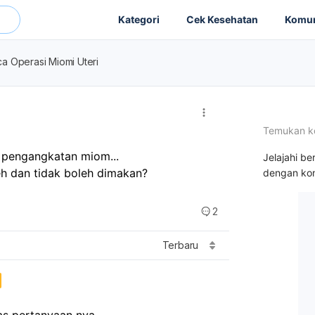
Kategori
Cek Kesehatan
Komun
a Operasi Miomi Uteri
Temukan k
i pengangkatan miom... 
Jelajahi be
h dan tidak boleh dimakan?
dengan kon
2
Terbaru