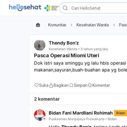
Komunitas
Kesehatan Wanita
Pasc
Thendy Bon'z
Kesehatan Wanita
3 tahun yang lalu
Pasca Operasi Miomi Uteri
Dok istri saya sminggu yg lalu hbis operas
makanan,sayuran,buah-buahan apa yg bole
Suka
Bagikan
Simpan
Komentar
2 komentar
Bidan Fani Mardliani Rohimah
Bidan
Puskesmas Munjuljaya Purwakarta
Bidan