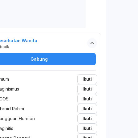
esehatan Wanita
topik
Gabung
mum
Ikuti
aginismus
Ikuti
COS
Ikuti
ibroid Rahim
Ikuti
angguan Hormon
Ikuti
aginitis
Ikuti