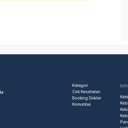
Kategori
Inf
Cek Kesehatan
da
Ket
Booking Dokter
r
Kebi
Komunitas
Kebi
Keb
Pan