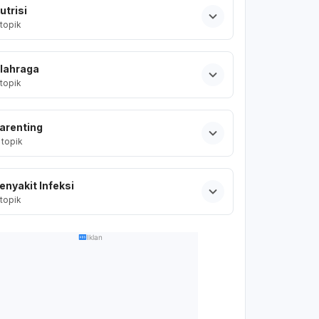
utrisi
topik
lahraga
topik
arenting
topik
enyakit Infeksi
topik
Iklan