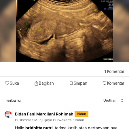
1
Komentar
Suka
Bagikan
Simpan
Komentar
Terbaru
Urutkan
Bidan Fani Mardliani Rohimah
Bidan
Puskesmas Munjuljaya Purwakarta
Bidan
Hallo 
bridhitta putri, 
terima kasih atas pertanyaan nya.