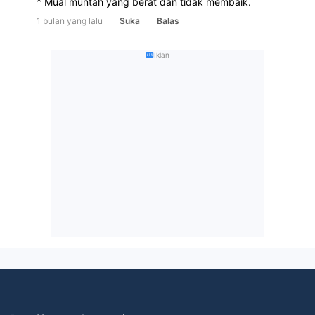
* Mual muntah yang berat dan tidak membaik.
1 bulan yang lalu
Suka
Balas
Iklan