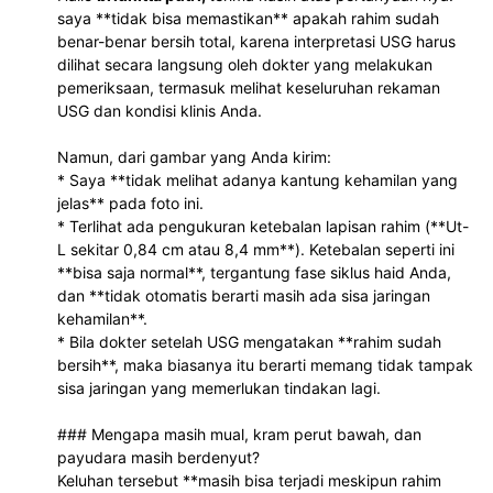
saya **tidak bisa memastikan** apakah rahim sudah 
benar-benar bersih total, karena interpretasi USG harus 
dilihat secara langsung oleh dokter yang melakukan 
pemeriksaan, termasuk melihat keseluruhan rekaman 
USG dan kondisi klinis Anda.
Namun, dari gambar yang Anda kirim:
* Saya **tidak melihat adanya kantung kehamilan yang 
jelas** pada foto ini.
* Terlihat ada pengukuran ketebalan lapisan rahim (**Ut-
L sekitar 0,84 cm atau 8,4 mm**). Ketebalan seperti ini 
**bisa saja normal**, tergantung fase siklus haid Anda, 
dan **tidak otomatis berarti masih ada sisa jaringan 
kehamilan**.
* Bila dokter setelah USG mengatakan **rahim sudah 
bersih**, maka biasanya itu berarti memang tidak tampak 
sisa jaringan yang memerlukan tindakan lagi.
### Mengapa masih mual, kram perut bawah, dan 
payudara masih berdenyut?
Keluhan tersebut **masih bisa terjadi meskipun rahim 