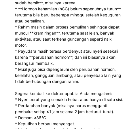
sudah bersih**, misalnya karena:
* **Hormon kehamilan (hCG) belum sepenuhnya turun**, 
terutama bila baru beberapa minggu setelah keguguran 
atau persalinan.
* Rahim masih dalam proses pemulihan sehingga dapat 
muncul **kram ringan**, terutama saat lelah, banyak 
aktivitas, atau saat terkena guncangan seperti naik 
motor.
* Payudara masih terasa berdenyut atau nyeri sesekali 
karena **perubahan hormon**, dan ini biasanya akan 
berangsur membaik.
* Mual juga bisa dipengaruhi oleh perubahan hormon, 
kelelahan, gangguan lambung, atau penyebab lain yang 
tidak berhubungan dengan rahim.
Segera kembali ke dokter apabila Anda mengalami:
* Nyeri perut yang semakin hebat atau hanya di satu sisi.
* Perdarahan banyak (misalnya harus mengganti 
pembalut setiap ≤1 jam selama 2 jam berturut-turut).
* Demam ≥38°C.
* Keputihan berbau menyengat.