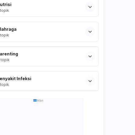
utrisi
topik
lahraga
topik
arenting
topik
enyakit Infeksi
topik
Iklan