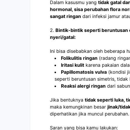
Dalam kasusmu yang 
tidak gatal da
hormonal, sisa perubahan flora nor
sangat ringan
 dari infeksi jamur atau 
2. 
Bintik-bintik seperti beruntusan 
nyeri/gatal:
Ini bisa disebabkan oleh beberapa ha
Folikulitis ringan
 (radang ringa
Iritasi kulit
 karena pakaian dala
Papillomatosis vulva
 (kondisi j
seperti beruntusan simetris, tidak
Reaksi alergi ringan
 dari sabun
Jika bentuknya 
tidak seperti luka, 
maka kemungkinan besar 
jinak/tid
diperhatikan jika muncul perubahan.
Saran yang bisa kamu lakukan: