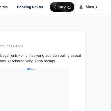
itas
Booking Dokter
Masuk
omunitas Anda
rbagai jenis komunitas yang ada dan paling sesuai
disi kesehatan yang Anda hadapi.
Iklan