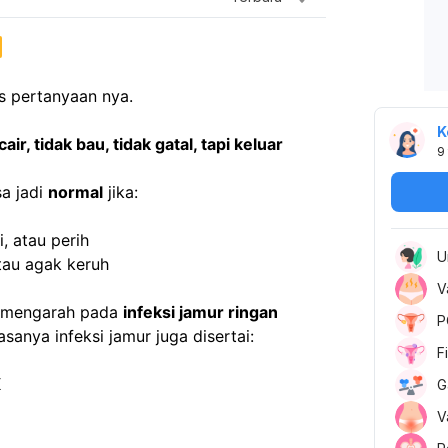
as pertanyaan nya.
K
ir, tidak bau, tidak gatal, tapi keluar 
9
a jadi 
normal
 jika:
, atau perih
U
tau agak keruh
V
 mengarah pada 
infeksi jamur ringan 
P
asanya infeksi jamur juga disertai:
F
K
G
V