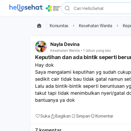
Komunitas
Kesehatan Wanita
Kepu
Nayla Devina
Kesehatan Wanita
1 tahun yang lalu
Keputihan dan ada bintik seperti beru
Hay dok 
Saya mengalami keputihan yg sudah cukup l
sedikit cair tidak bau tidak gatal namun seti
Lalu ada bintik-bintik seperti beruntusan y
takut tapi tidak menimbulkan nyeri/gatal d
bantuanya ya dok
Suka
Bagikan
Simpan
Komentar
7 komentar