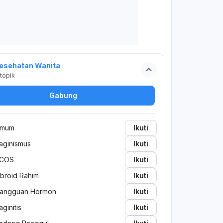
esehatan Wanita
topik
Gabung
mum
Ikuti
aginismus
Ikuti
COS
Ikuti
ibroid Rahim
Ikuti
angguan Hormon
Ikuti
aginitis
Ikuti