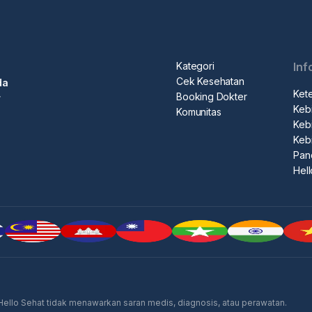
Kategori
Inf
Cek Kesehatan
da
Ket
Booking Dokter
r
Kebi
Komunitas
Kebi
Keb
Pan
Hel
 Hello Sehat tidak menawarkan saran medis, diagnosis, atau perawatan.