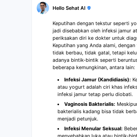
Hello Sehat AI
Keputihan dengan tekstur seperti yog
jadi disebabkan oleh infeksi jamur a
periksakan diri ke dokter untuk dia
Keputihan yang Anda alami, dengan te
tidak berbau, tidak gatal, tetapi kel
adanya bintik-bintik seperti beruntu
beberapa kemungkinan, antara lain:
Infeksi Jamur (Kandidiasis):
Ke
atau yogurt adalah ciri khas infeks
infeksi jamur tetap perlu diobati.
Vaginosis Bakterialis:
Meskipun
bakterialis kadang bisa tidak ber
menjadi petunjuk.
Infeksi Menular Seksual:
Beber
menyebabkan luka atau bintik-bint