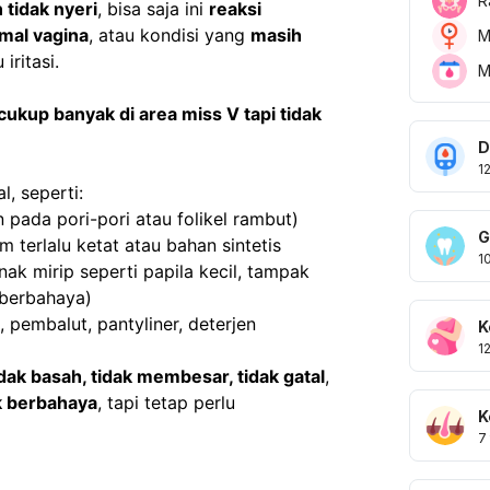
R
n tidak nyeri
, bisa saja ini 
reaksi 
mal vagina
, atau kondisi yang 
masih 
M
iritasi.
M
cukup banyak di area miss V tapi tidak 
D
1
l, seperti:
n pada pori-pori atau folikel rambut)
G
m terlalu ketat atau bahan sintetis
1
inak mirip seperti papila kecil, tampak 
 berbahaya)
, pembalut, pantyliner, deterjen
K
1
tidak basah, tidak membesar, tidak gatal
, 
ak berbahaya
, tapi tetap perlu 
K
7