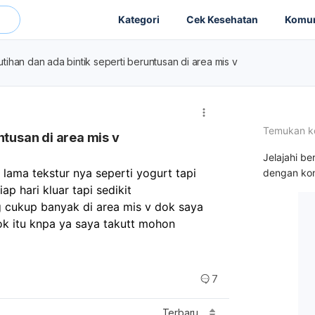
Kategori
Cek Kesehatan
Komun
tihan dan ada bintik seperti beruntusan di area mis v
Temukan k
ntusan di area mis v
Jelajahi be
ama tekstur nya seperti yogurt tapi 
dengan kon
ap hari kluar tapi sedikit 
g cukup banyak di area mis v dok saya 
ok itu knpa ya saya takutt mohon 
7
Terbaru