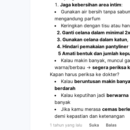
Jaga kebersihan area intim
:
Gunakan air bersih tanpa sabu
mengandung parfum
Keringkan dengan tisu atau han
      2. Ganti celana dalam minimal 2
      3. Gunakan celana dalam katun
,
      4. Hindari pemakaian pantyline
       5 Amati bentuk dan jumlah k
Kalau makin banyak, muncul gat
warna/berbau → 
segera periksa k
Kapan harus periksa ke dokter?
Kalau 
beruntusan makin banyak,
berdarah
Kalau keputihan jadi 
berwarna 
banyak
Jika kamu merasa 
cemas berl
demi kepastian dan ketenangan
1 tahun yang lalu
Suka
Balas