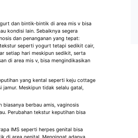
urt dan bintik-bintik di area mis v bisa
tau kondisi lain. Sebaiknya segera
gnosis dan penanganan yang tepat:
kstur seperti yogurt tetapi sedikit cair,
uar setiap hari meskipun sedikit, serta
san di area mis v, bisa mengindikasikan
putihan yang kental seperti keju cottage
i jamur. Meskipun tidak selalu gatal,
 biasanya berbau amis, vaginosis
bau. Perubahan tekstur keputihan bisa
apa IMS seperti herpes genital bisa
ik di area genital. Mengingat adanya