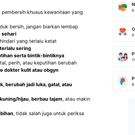
N
8
n pembersih khusus kewanitaan yang 
duk bersih, jangan biarkan lembap
O
x sehari
9
 hindari yang terlalu ketat
r terlalu sering
P
eputihan serta bintik-bintiknya
11
al, perih, atau keputihan berubah 
e dokter kulit atau obgyn
P
 berubah jadi luka, gatal, atau 
8
kuning/hijau
, 
berbau tajam
, atau makin 
ebihan
, tidak salah juga untuk periksa 