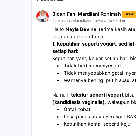
Bidan Fani Mardliani Rohimah
Bidan
Puskesmas Munjuljaya Purwakarta
Bidan
Hallo 
Nayla Devina, 
terima kasih at
 ada dua gejala utama:
1. 
Keputihan seperti yogurt, sedikit ca
setiap hari:
Keputihan yang keluar setiap hari bis
Tidak berbau menyengat
Tidak menyebabkan gatal, nyeri
Warnanya bening, putih susu, a
Namun, 
tekstur seperti yogurt
 bisa
(kandidiasis vaginalis)
, walaupun bi
Gatal hebat
Rasa panas atau nyeri saat BA
Keputihan kental seperti keju