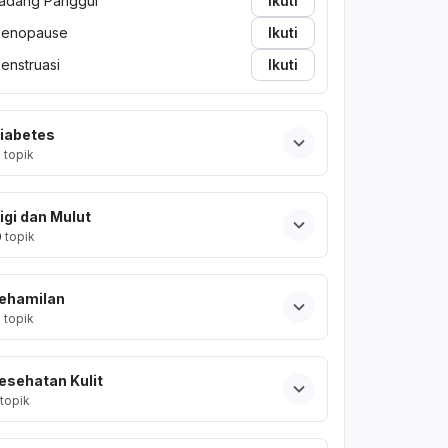
adang Panggul
Ikuti
enopause
Ikuti
enstruasi
Ikuti
iabetes
2
topik
igi dan Mulut
0
topik
ehamilan
2
topik
esehatan Kulit
topik