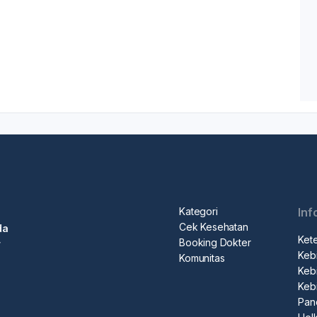
Kategori
Inf
Cek Kesehatan
da
Ket
Booking Dokter
r
Kebi
Komunitas
Kebi
Keb
Pan