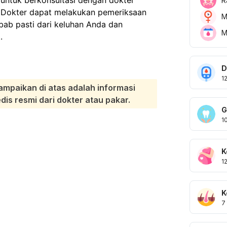
R
. Dokter dapat melakukan pemeriksaan
M
bab pasti dari keluhan Anda dan
M
.
D
1
ampaikan di atas adalah informasi
s resmi dari dokter atau pakar.
G
1
K
1
K
7