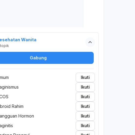
esehatan Wanita
topik
Gabung
mum
Ikuti
aginismus
Ikuti
COS
Ikuti
ibroid Rahim
Ikuti
angguan Hormon
Ikuti
aginitis
Ikuti