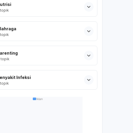
utrisi
topik
lahraga
topik
arenting
topik
enyakit Infeksi
topik
Iklan