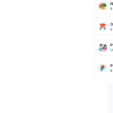
N
8
O
9
P
11
P
8