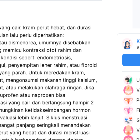
ang cair, kram perut hebat, dan durasi
an lalu perlu diperhatikan:
K
 atau dismenorea, umumnya disebabkan
9
g memicu kontraksi otot rahim dan
kondisi seperti endometriosis,
l, penyempitan leher rahim, atau fibroid
yang parah. Untuk meredakan kram,
t, mengonsumsi makanan tinggi kalsium,
U
, atau melakukan olahraga ringan. Jika
V
buprofen atau naproxen bisa
P
si yang cair dan berlangsung hampir 2
emungkinan ketidakseimbangan hormon
F
aluasi lebih lanjut. Siklus menstruasi
G
 sangat panjang seringkali menandakan
V
rut yang hebat dan durasi menstruasi
 untuk berkonsultasi dengan dokter