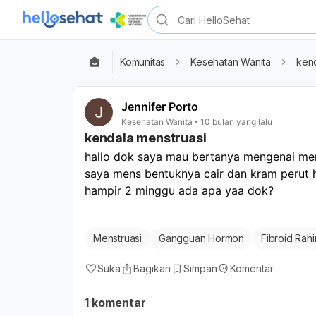
Komunitas
Kesehatan Wanita
kend
Jennifer Porto
Kesehatan Wanita
10 bulan yang lalu
kendala menstruasi
hallo dok saya mau bertanya mengenai me
saya mens bentuknya cair dan kram perut h
hampir 2 minggu ada apa yaa dok?
Menstruasi
Gangguan Hormon
Fibroid Rah
Suka
Bagikan
Simpan
Komentar
1 komentar