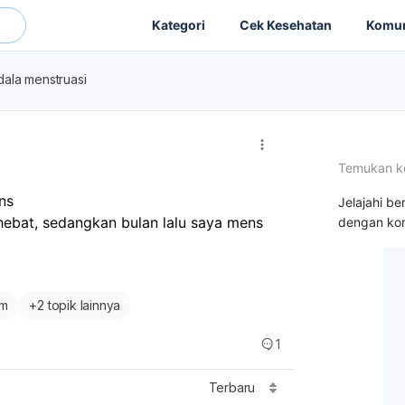
Kategori
Cek Kesehatan
Komun
ala menstruasi
Temukan k
ns
Jelajahi be
ebat, sedangkan bulan lalu saya mens 
dengan kon
im
+
2 topik lainnya
1
Terbaru