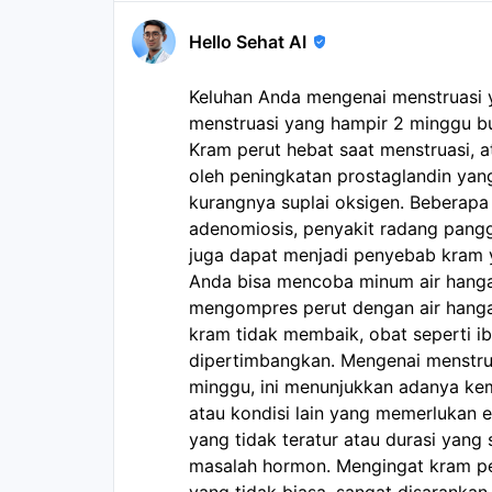
Hello Sehat AI
Keluhan Anda mengenai menstruasi y
menstruasi yang hampir 2 minggu bul
Kram perut hebat saat menstruasi,
oleh peningkatan prostaglandin yan
kurangnya suplai oksigen. Beberapa 
adenomiosis, penyakit radang panggu
juga dapat menjadi penyebab kram 
Anda bisa mencoba minum air hanga
mengompres perut dengan air hangat
kram tidak membaik, obat seperti i
dipertimbangkan. Mengenai menstrua
minggu, ini menunjukkan adanya k
atau kondisi lain yang memerlukan ev
yang tidak teratur atau durasi yang
masalah hormon. Mengingat kram pe
yang tidak biasa, sangat disarankan