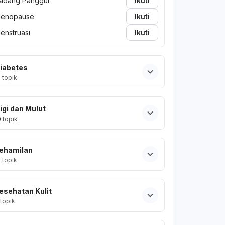
adang Panggul
Ikuti
enopause
Ikuti
enstruasi
Ikuti
iabetes
2
topik
igi dan Mulut
0
topik
ehamilan
2
topik
esehatan Kulit
topik