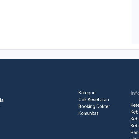
Kategori
Inf
Cek Kesehatan
da
Ket
Booking Dokter
r
Kebi
Komunitas
Kebi
Keb
Pan