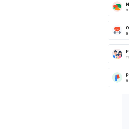
N
8
O
9
P
11
P
8