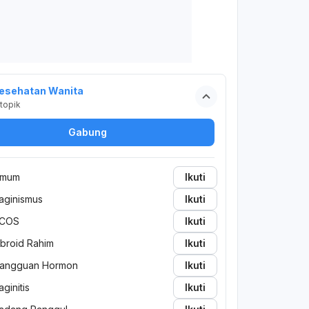
esehatan Wanita
topik
Gabung
mum
Ikuti
aginismus
Ikuti
COS
Ikuti
ibroid Rahim
Ikuti
angguan Hormon
Ikuti
aginitis
Ikuti