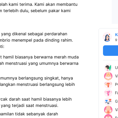
telah kami terima. Kami akan membantu
 terlebih dulu, sebelum pakar kami
 yang dikenal sebagai perdarahan
K
 embrio menempel pada dinding rahim.
9
ti:
at hamil biasanya berwarna merah muda
rah menstruasi yang umumnya berwarna
U
V
 umumnya berlangsung singkat, hanya
edangkan menstruasi berlangsung lebih
P
F
cak darah saat hamil biasanya lebih
G
yang terjadi saat menstruasi.
V
hamilan tidak sebanyak darah