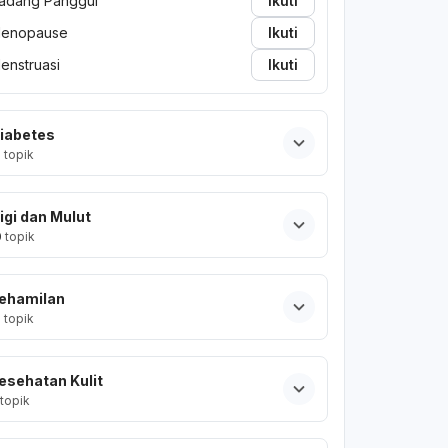
adang Panggul
Ikuti
enopause
Ikuti
enstruasi
Ikuti
iabetes
2
topik
igi dan Mulut
0
topik
ehamilan
2
topik
esehatan Kulit
topik