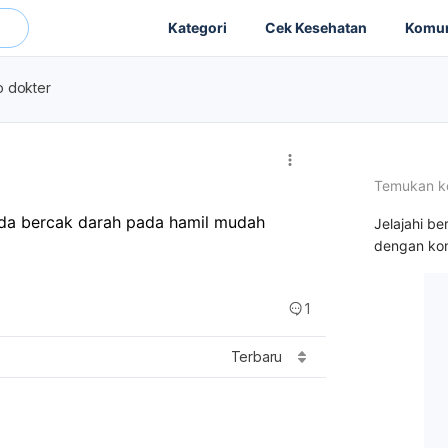
Kategori
Cek Kesehatan
Komun
o dokter
Temukan k
nda bercak darah pada hamil mudah
Jelajahi be
dengan kon
1
Terbaru