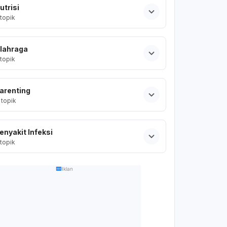
utrisi
topik
lahraga
topik
arenting
topik
enyakit Infeksi
topik
Iklan