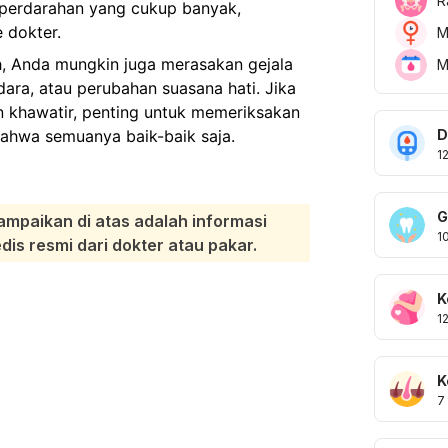
R
 perdarahan yang cukup banyak,
 dokter.
M
ah, Anda mungkin juga merasakan gejala
M
dara, atau perubahan suasana hati. Jika
 khawatir, penting untuk memeriksakan
D
bahwa semuanya baik-baik saja.
1
G
ampaikan di atas adalah informasi
1
s resmi dari dokter atau pakar.
K
1
K
7