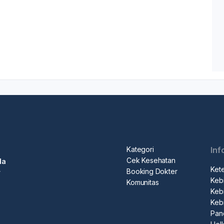
Kategori
Inf
Cek Kesehatan
da
Ket
Booking Dokter
r
Kebi
Komunitas
Kebi
Keb
Pan