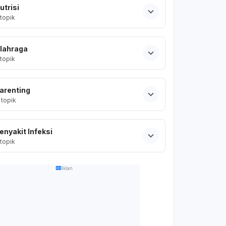
utrisi
topik
lahraga
topik
arenting
topik
enyakit Infeksi
topik
Iklan