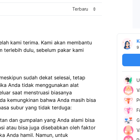
Terbaru
K
telah kami terima. Kami akan membantu
9
 terlebih dulu, sebelum pakar kami
meskipun sudah dekat selesai, tetap
U
 jika Anda tidak menggunakan alat
V
eluar saat menstruasi biasanya
ada kemungkinan bahwa Anda masih bisa
P
masa subur yang tidak terduga:
F
atan dan gumpalan yang Anda alami bisa
G
i atau bisa juga disebabkan oleh faktor
V
jika Anda hamil. Namun, untuk