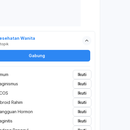
esehatan Wanita
topik
Gabung
mum
Ikuti
aginismus
Ikuti
COS
Ikuti
ibroid Rahim
Ikuti
angguan Hormon
Ikuti
aginitis
Ikuti