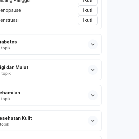
adang Panggul
Ikuti
enopause
Ikuti
enstruasi
Ikuti
iabetes
2
topik
igi dan Mulut
0
topik
ehamilan
2
topik
esehatan Kulit
topik