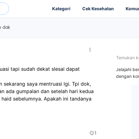
Kategori
Cek Kesehatan
Komun
o dok
Temukan k
si tapi sudah dekat slesai dapat 
Jelajahi be
dengan kon
 sekarang saya mentruasi lgi. Tpi dok, 
an ada gumpalan dan setelah hari kedua 
 haid sebelumnya. Apakah ini tandanya 
1