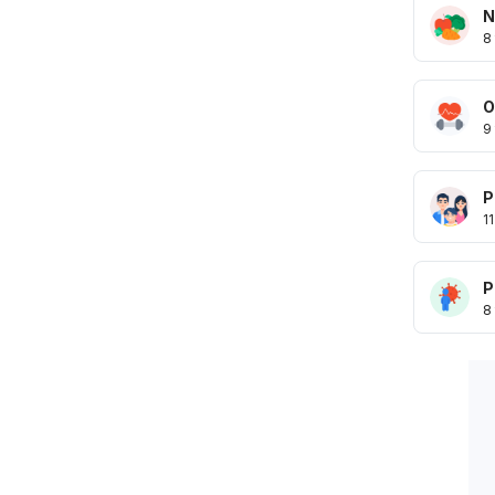
N
8
O
9
P
11
P
8