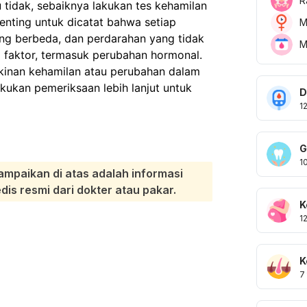
R
tidak, sebaiknya lakukan tes kehamilan
enting untuk dicatat bahwa setiap
M
ang berbeda, dan perdarahan yang tidak
M
i faktor, termasuk perubahan hormonal.
kinan kehamilan atau perubahan dalam
akukan pemeriksaan lebih lanjut untuk
D
1
G
1
ampaikan di atas adalah informasi
s resmi dari dokter atau pakar.
K
1
K
7