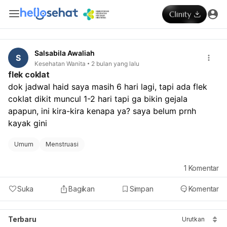
Salsabila Awaliah
S
Kesehatan Wanita
2 bulan yang lalu
flek coklat
dok jadwal haid saya masih 6 hari lagi, tapi ada flek 
coklat dikit muncul 1-2 hari tapi ga bikin gejala 
apapun, ini kira-kira kenapa ya? saya belum prnh 
kayak gini
Umum
Menstruasi
1
Komentar
Suka
Bagikan
Simpan
Komentar
Terbaru
Urutkan