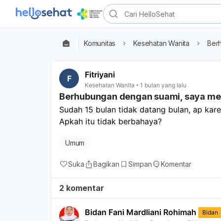
Komunitas
Kesehatan Wanita
Ber
Fitriyani
F
Kesehatan Wanita
1 bulan yang lalu
Berhubungan dengan suami, saya me
Sudah 15 bulan tidak datang bulan, ap kare
Apkah itu tidak berbahaya? 
Umum
Suka
Bagikan
Simpan
Komentar
2 komentar
Bidan Fani Mardliani Rohimah
Bidan