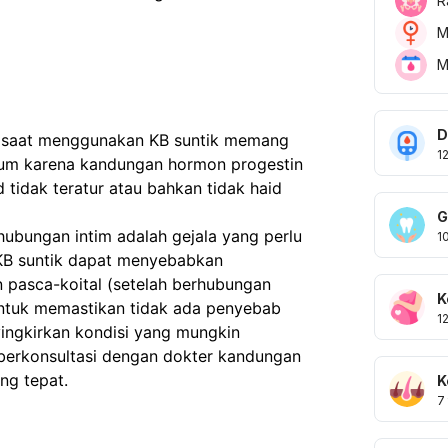
R
M
M
D
n saat menggunakan KB suntik memang
1
mum karena kandungan hormon progestin
tidak teratur atau bahkan tidak haid
G
hubungan intim adalah gejala yang perlu
1
n KB suntik dapat menyebabkan
n pasca-koital (setelah berhubungan
K
 untuk memastikan tidak ada penyebab
1
ingkirkan kondisi yang mungkin
berkonsultasi dengan dokter kandungan
ng tepat.
K
7