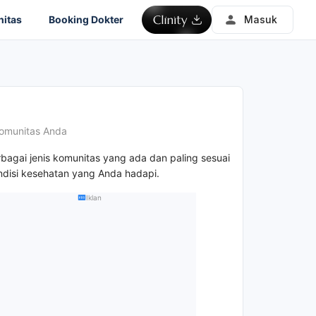
itas
Booking Dokter
Masuk
omunitas Anda
rbagai jenis komunitas yang ada dan paling sesuai
disi kesehatan yang Anda hadapi.
Iklan