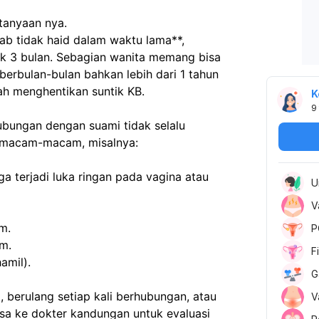
rtanyaan nya.
ab tidak haid dalam waktu lama**, 
k 3 bulan. Sebagian wanita memang bisa 
erbulan-bulan bahkan lebih dari 1 tahun 
ah menghentikan suntik KB.
K
9
bungan dengan suami tidak selalu 
rmacam-macam, misalnya:
 terjadi luka ringan pada vagina atau 
U
V
im.
P
im.
F
amil).
G
 berulang setiap kali berhubungan, atau 
V
ksa ke dokter kandungan untuk evaluasi 