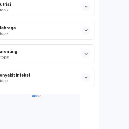
utrisi
topik
lahraga
topik
arenting
topik
enyakit Infeksi
topik
Iklan