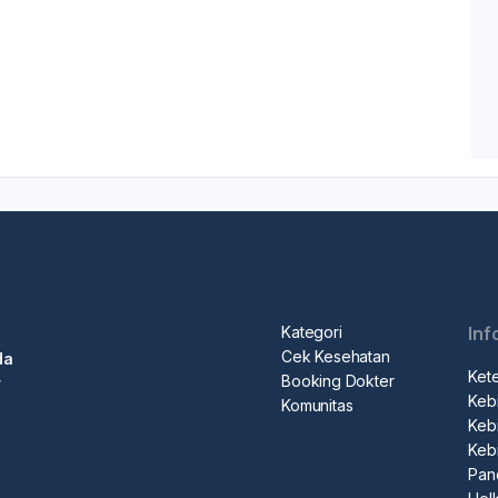
Kategori
Inf
Cek Kesehatan
da
Ket
Booking Dokter
r
Kebi
Komunitas
Kebi
Keb
Pan