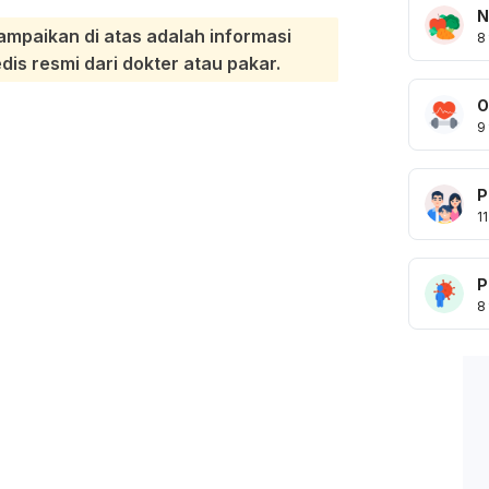
N
ampaikan di atas adalah informasi
8
s resmi dari dokter atau pakar.
O
9
P
11
P
8