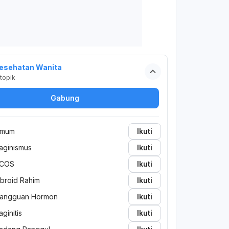
esehatan Wanita
topik
Gabung
mum
Ikuti
aginismus
Ikuti
COS
Ikuti
ibroid Rahim
Ikuti
angguan Hormon
Ikuti
aginitis
Ikuti