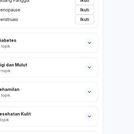
adang Panggul
Ikuti
enopause
Ikuti
enstruasi
Ikuti
iabetes
2
topik
igi dan Mulut
0
topik
ehamilan
2
topik
esehatan Kulit
topik