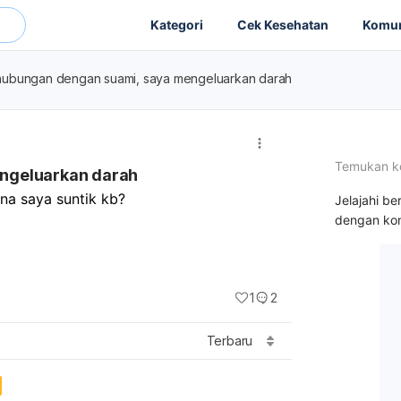
Kategori
Cek Kesehatan
Komun
hubungan dengan suami, saya mengeluarkan darah
Temukan k
ngeluarkan darah
na saya suntik kb? 
Jelajahi be
dengan kon
1
2
Terbaru