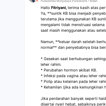
Puskesmas Munjuljaya Purwakarta
Bidan
Hallo 
Fitriyani, 
terima kasih atas pe
Ya, **suntik KB bisa menjadi penyeb
terutama jika menggunakan KB sunti
mengalami tidak menstruasi selama b
saat masih menggunakan atau setel
Namun, **keluar darah setelah berhu
normal** dan penyebabnya bisa be
* Gesekan saat berhubungan sehingga
leher rahim.
* Perubahan hormon akibat KB.
* Infeksi pada vagina atau leher rah
* Polip atau kelainan pada leher rah
* Kehamilan (jika ada kemungkinan h
Jika perdarahan banyak seperti haid,
disertai nyeri hebat, sebaiknya peri