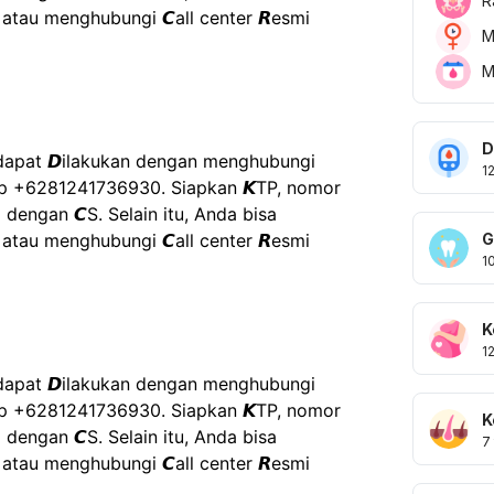
R
tau menghubungi 𝘾all center 𝙍esmi 
M
M
D
kir dapat 𝘿ilakukan dengan menghubungi 
1
pp +6281241736930. Siapkan 𝙆TP, nomor 
 dengan 𝘾S. Selain itu, Anda bisa 
G
tau menghubungi 𝘾all center 𝙍esmi 
1
K
1
kir dapat 𝘿ilakukan dengan menghubungi 
pp +6281241736930. Siapkan 𝙆TP, nomor 
K
 dengan 𝘾S. Selain itu, Anda bisa 
7
tau menghubungi 𝘾all center 𝙍esmi 