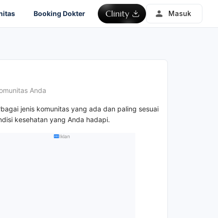
itas
Booking Dokter
Masuk
omunitas Anda
rbagai jenis komunitas yang ada dan paling sesuai
disi kesehatan yang Anda hadapi.
Iklan