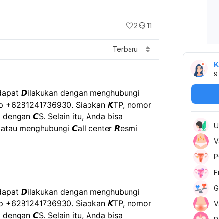
2
11
Terbaru
K
9
kir dapat 𝘿ilakukan dengan menghubungi 
pp +6281241736930. Siapkan 𝙆TP, nomor 
 dengan 𝘾S. Selain itu, Anda bisa 
U
tau menghubungi 𝘾all center 𝙍esmi 
V
P
F
G
kir dapat 𝘿ilakukan dengan menghubungi 
pp +6281241736930. Siapkan 𝙆TP, nomor 
V
 dengan 𝘾S. Selain itu, Anda bisa 