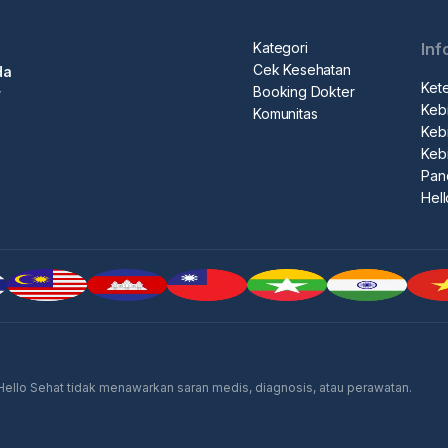
Kategori
Inf
Cek Kesehatan
da
Ket
Booking Dokter
r
Kebi
Komunitas
Kebi
Keb
Pan
Hel
 Hello Sehat tidak menawarkan saran medis, diagnosis, atau perawatan.
Iklan