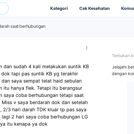
Kategori
Cek Kesehatan
Komun
darah saat berhubungan
Temukan k
n dan sudah 4 kali melakukan suntik KB 
Jelajahi be
ok tapi pas suntik KB yg terakhir  
dengan kon
an saya sempat telat haid sebulan 
itu hanya flek. Tetapi itu berangsur 
n saya coba berhubungan tetapi saat 
Miss v saya berdarah dok dan setelah 
, 2/3 hari darah TDK kluar tp pas saya 
i lagi 2 hari saya coba berhubungan LG 
aya itu kenapa ya dok