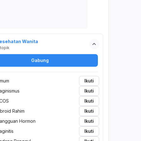
esehatan Wanita
topik
Gabung
mum
Ikuti
aginismus
Ikuti
COS
Ikuti
ibroid Rahim
Ikuti
angguan Hormon
Ikuti
aginitis
Ikuti