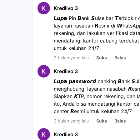
Krediivo 3
𝙇𝙪𝙥𝙖 Pin 𝘽ank 𝙎ulselbar 𝙏erblo
layanan nasabah 𝙍esmi di 𝙒hatsA
rekening, dan lakukan verifikasi data
mendatangi kantor cabang terdekat a
untuk keluhan 24/7
3 bulan yang lalu
Suka
Balas
Krediivo 3
𝙇𝙪𝙥𝙖 𝙥𝙖𝙨𝙨𝙬𝙤𝙧𝙙 banking 𝘽ank 
menghubungi layanan nasabah 𝙍esm
Siapkan 𝙆TP, nomor rekening, dan la
itu, Anda bisa mendatangi kantor ca
center 𝙍esmi untuk keluhan 24/7
3 bulan yang lalu
Suka
Balas
Krediivo 3