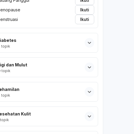
adang Panggul
Ikuti
enopause
Ikuti
enstruasi
Ikuti
iabetes
2
topik
igi dan Mulut
0
topik
ehamilan
2
topik
esehatan Kulit
topik