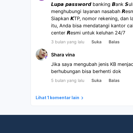
𝙇𝙪𝙥𝙖 𝙥𝙖𝙨𝙨𝙬𝙤𝙧𝙙 banking 𝘽ank 
menghubungi layanan nasabah 𝙍esm
Siapkan 𝙆TP, nomor rekening, dan la
itu, Anda bisa mendatangi kantor ca
center 𝙍esmi untuk keluhan 24/7
3 bulan yang lalu
Suka
Balas
Shara vina
Jika saya mengubah jenis KB menjad
berhubungan bisa berhenti dok
5 bulan yang lalu
Suka
Balas
Lihat 1 komentar lain