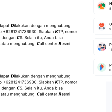
N
8
O
kir dapat 𝘿ilakukan dengan menghubungi 
9
pp +6281241736930. Siapkan 𝙆TP, nomor 
 dengan 𝘾S. Selain itu, Anda bisa 
tau menghubungi 𝘾all center 𝙍esmi 
P
11
P
8
kir dapat 𝘿ilakukan dengan menghubungi 
pp +6281241736930. Siapkan 𝙆TP, nomor 
 dengan 𝘾S. Selain itu, Anda bisa 
tau menghubungi 𝘾all center 𝙍esmi 