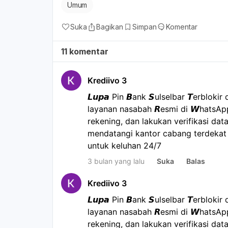
Umum
Suka
Bagikan
Simpan
Komentar
11 komentar
Krediivo 3
𝙇𝙪𝙥𝙖 Pin 𝘽ank 𝙎ulselbar 𝙏erblo
layanan nasabah 𝙍esmi di 𝙒hatsA
rekening, dan lakukan verifikasi data
mendatangi kantor cabang terdekat a
untuk keluhan 24/7
3 bulan yang lalu
Suka
Balas
Krediivo 3
𝙇𝙪𝙥𝙖 Pin 𝘽ank 𝙎ulselbar 𝙏erblo
layanan nasabah 𝙍esmi di 𝙒hatsA
rekening, dan lakukan verifikasi data