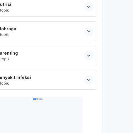
utrisi
topik
lahraga
topik
arenting
topik
enyakit Infeksi
topik
Iklan