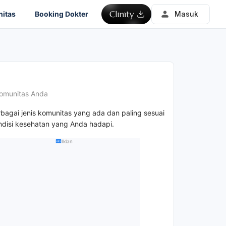
itas
Booking Dokter
Masuk
omunitas Anda
rbagai jenis komunitas yang ada dan paling sesuai
disi kesehatan yang Anda hadapi.
Iklan