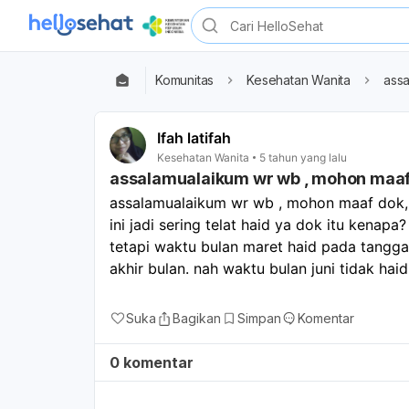
Komunitas
Kesehatan Wanita
assa
Ifah latifah
Kesehatan Wanita
5 tahun yang lalu
assalamualaikum wr wb , mohon maaf 
assalamualaikum wr wb , mohon maaf dok,, 
ini jadi sering telat haid ya dok itu kenapa?
tetapi waktu bulan maret haid pada tanggal
akhir bulan. nah waktu bulan juni tidak hai
Suka
Bagikan
Simpan
Komentar
0 komentar