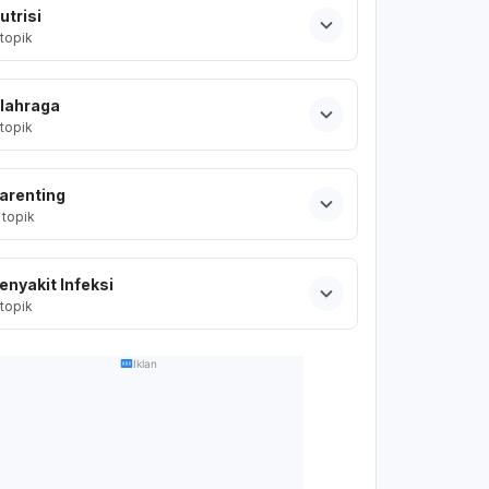
utrisi
topik
lahraga
topik
arenting
topik
enyakit Infeksi
topik
Iklan