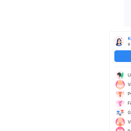
K
9
U
V
P
F
G
V