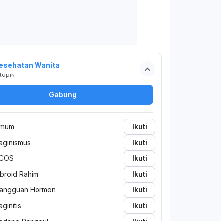
esehatan Wanita
topik
Gabung
mum
Ikuti
aginismus
Ikuti
COS
Ikuti
ibroid Rahim
Ikuti
angguan Hormon
Ikuti
aginitis
Ikuti