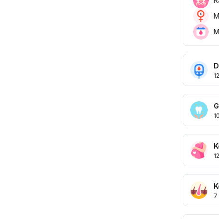
R
M
M
D
1
G
1
K
1
K
7