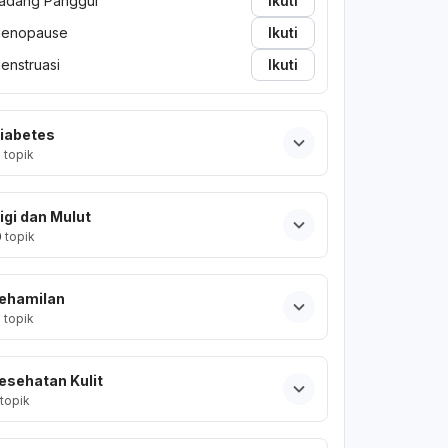
adang Panggul
Ikuti
enopause
Ikuti
enstruasi
Ikuti
iabetes
2
topik
igi dan Mulut
0
topik
ehamilan
2
topik
esehatan Kulit
topik