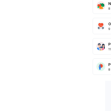
N
8
O
9
P
11
P
8