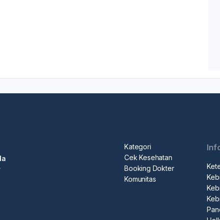
Kategori
Inf
Cek Kesehatan
da
Ket
Booking Dokter
r
Kebi
Komunitas
Kebi
Keb
Pan