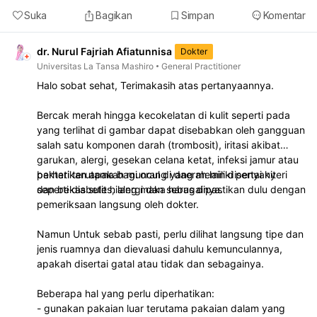
Suka
Bagikan
Simpan
Komentar
dr. Nurul Fajriah Afiatunnisa
Dokter
Universitas La Tansa Mashiro
General Practitioner
Halo sobat sehat, Terimakasih atas pertanyaannya.
Bercak merah hingga kecokelatan di kulit seperti pada
yang terlihat di gambar dapat disebabkan oleh gangguan
salah satu komponen darah (trombosit), iritasi akibat
garukan, alergi, gesekan celana ketat, infeksi jamur atau
bakteri terutama bagi orang yang memiliki penyakit
perhatikan apakah muncul di daerah lain disertai nyeri
seperti diabetes, alergi dan sebagainya.
dan bekas sulit hilang maka harus dipastikan dulu dengan
pemeriksaan langsung oleh dokter.
Namun Untuk sebab pasti, perlu dilihat langsung tipe dan
jenis ruamnya dan dievaluasi dahulu kemunculannya,
apakah disertai gatal atau tidak dan sebagainya.
Beberapa hal yang perlu diperhatikan:
- gunakan pakaian luar terutama pakaian dalam yang