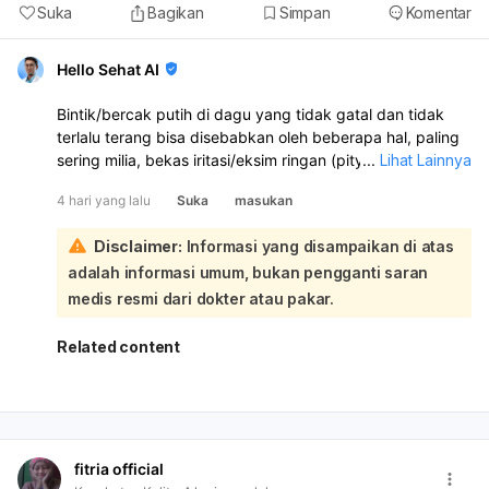
Suka
Bagikan
Simpan
Komentar
Hello Sehat AI
Bintik/bercak putih di dagu yang tidak gatal dan tidak
terlalu terang bisa disebabkan oleh beberapa hal, paling
sering milia, bekas iritasi/eksim ringan (pityriasis alba),
...
Lihat Lainnya
panu, komedo putih, atau perubahan pigmen seperti
4 hari yang lalu
Suka
masukan
vitiligo. Untuk memastikan penyebabnya, sebaiknya
diperiksa ke dokter kulit:
Disclaimer:
Informasi yang disampaikan di atas
Agar warna kulit lebih merata dan bercaknya memudar,
adalah informasi umum, bukan pengganti saran
Anda bisa coba: gunakan sunscreen SPF minimal 30
setiap hari, jaga kelembapan kulit dengan pelembap
medis resmi dari dokter atau pakar.
yang sesuai, lakukan eksfoliasi ringan secara berkala, dan
hindari memencet atau menggosok area tersebut. Jika
Related content
bercaknya bersisik, meluas, atau tidak membaik, perlu
evaluasi dokter karena bisa saja memerlukan krim khusus,
obat antijamur, atau tindakan lain sesuai penyebabnya.
fitria official