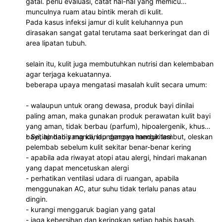
gatal. perlu evaluasi, catat hal-hal yang memicu
munculnya ruam atau bintik merah di kulit.
Pada kasus infeksi jamur di kulit keluhannya pun
dirasakan sangat gatal terutama saat berkeringat dan di
area lipatan tubuh.
selain itu, kulit juga membutuhkan nutrisi dan kelembaban
agar terjaga kekuatannya.
beberapa upaya mengatasi masalah kulit secara umum:
- walaupun untuk orang dewasa, produk bayi dinilai
paling aman, maka gunakan produk perawatan kulit bayi
yang aman, tidak berbau (parfum), hipoalergenik, khusus
bayi, hindari yang kandungannya mengiritasi
- Setiap habis mandi, lap dengan handuk lembut, oleskan
pelembab sebelum kulit sekitar benar-benar kering
- apabila ada riwayat atopi atau alergi, hindari makanan
yang dapat mencetuskan alergi
- perhatikan ventilasi udara di ruangan, apabila
menggunakan AC, atur suhu tidak terlalu panas atau
dingin.
- kurangi menggaruk bagian yang gatal
- jaga kebersihan dan keringkan setiap habis basah.