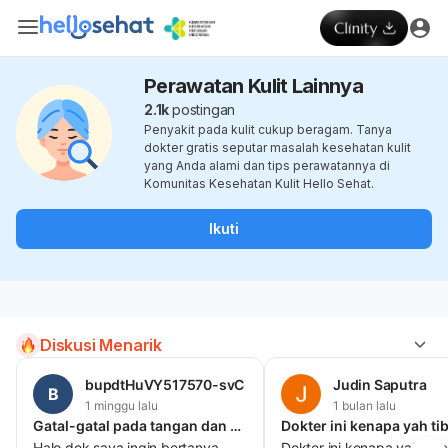
Perawatan Kulit Lainnya
2.1k
postingan
Penyakit pada kulit cukup beragam. Tanya
dokter gratis seputar masalah kesehatan kulit
yang Anda alami dan tips perawatannya di
Komunitas Kesehatan Kulit Hello Sehat.
Ikuti
Diskusi Menarik
bupdtHuVY517570-svC
Judin Saputra
B
1 minggu lalu
1 bulan lalu
Gatal-gatal pada tangan dan menjadi luka/korengan yang sulit sembuh
Halo dok saya ingin bertanya,
Dokter ini kenapa yah tiba