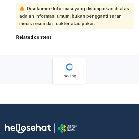
salep, sebaiknya diperiksa lagi ke dokter, idealnya ke
Disclaimer:
Informasi yang disampaikan di atas
spesialis kulit. Luka yang sering digaruk juga bisa makin
lama sembuh dan berisiko infeksi. Sementara ini, hindari
adalah informasi umum, bukan pengganti saran
menggaruk, jaga tangan tetap bersih, dan gunakan
medis resmi dari dokter atau pakar.
pelembap lembut.
Related content
loading