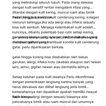
yang melindungi seluruh tubuh. Pada orang dewasa
dengan kulit sensitif rentan mengalami iritasi yang
ditandai dengan kulit kering, muncul ruam atau bintik
merah hingga beruntusan.
Pada orang tua, kondisi kulit cenderung kering, kolagen
menurun sehingga jika ada alergi atau infeksi sesuatu
bisa sulit sembuh. Menjaga kelembaban kulit adalah
kuncinya, dibantu pelembab bayi rutin setiap kering,
gunakan pakaian yang nyaman, hindari makanan yang
penyebab lainnya yaitu ada penyakit metabolik seperti
membuat gatal muncul.
diabetes melitus yang membuat kondisi kulit cenderung
gatal. perlu diperiksakan berkala.
gatal hingga koreng bisa disebabkan oleh bekas
garukan, alergi, infeksi kutu (skabies ataupun dari hewan
lain), jamur, gigitan hewan atau dermatitis lainnya.
Setiap keluhan pada kulit idealnya Perlu dikonfirmasi
dengan pemeriksaan langsung karena banyak yang
harus dievaluasi dan dilihat langsung jenis bintik
kemerahannya dan dipastikan apakah memiliki riwayat
sakit lainnya.
Pada kasus alergi dengan sesuatu biasanya ada
pencetusnya bintik atau ruam muncul dan umumnya