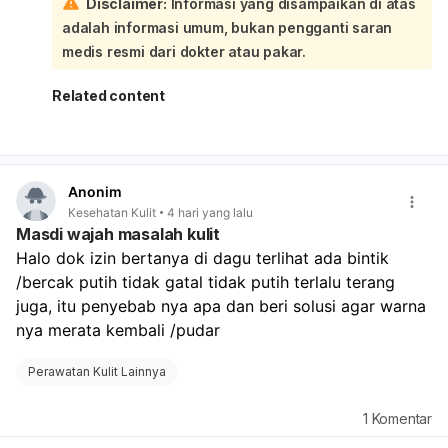
Disclaimer:
Informasi yang disampaikan di atas
Gunakan sunscreen di tangan agar tidak makin
adalah informasi umum, bukan pengganti saran
kontras.
Hindari sabun keras, deterjen, dan sering menggosok
medis resmi dari dokter atau pakar.
kulit.
Kalau ada gatal, bersisik, atau bercak makin banyak,
Related content
perlu diperiksa karena bisa jamur dan butuh obat
antijamur.
Kalau bercaknya putih tegas, melebar, atau tidak
membaik, sebaiknya ke dokter kulit untuk memastikan
Anonim
apakah vitiligo atau penyebab lain. Agar pudar, yang
Kesehatan Kulit
4 hari yang lalu
paling penting adalah mengatasi penyebabnya dulu.
Masdi wajah masalah kulit
Kalau mau, saya bisa bantu bedakan dari ciri-cirinya:
Halo dok izin bertanya di dagu terlihat ada bintik 
apakah bercaknya gatal, bersisik, atau tepinya jelas?
/bercak putih tidak gatal tidak putih terlalu terang 
juga, itu penyebab nya apa dan beri solusi agar warna 
nya merata kembali /pudar 
Perawatan Kulit Lainnya
1
Komentar