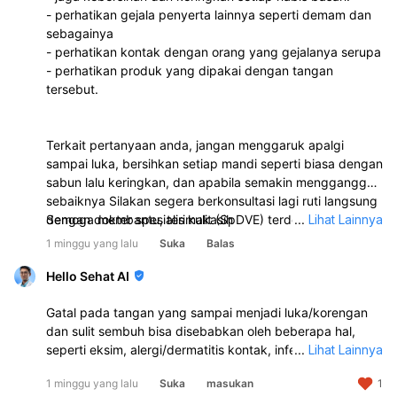
- perhatikan gejala penyerta lainnya seperti demam dan
sebagainya
- perhatikan kontak dengan orang yang gejalanya serupa
- perhatikan produk yang dipakai dengan tangan
tersebut.
Terkait pertanyaan anda, jangan menggaruk apalgi
sampai luka, bersihkan setiap mandi seperti biasa dengan
sabun lalu keringkan, dan apabila semakin mengganggu,
sebaiknya Silakan segera berkonsultasi lagi ruti langsung
dengan dokter spesialis kulit (SpDVE) terdekat untuk
Semoga membantu, terimakasih
...
Lihat Lainnya
pengobatan dan penanganan lebih lanjut.
1 minggu yang lalu
Suka
Balas
Hello Sehat AI
Gatal pada tangan yang sampai menjadi luka/korengan
dan sulit sembuh bisa disebabkan oleh beberapa hal,
seperti eksim, alergi/dermatitis kontak, infeksi kulit,
...
Lihat Lainnya
diabetes, gangguan saraf, atau efek obat. Kalau sudah 1
1 minggu yang lalu
Suka
masukan
1
bulan tidak membaik meski sudah minum obat dan pakai