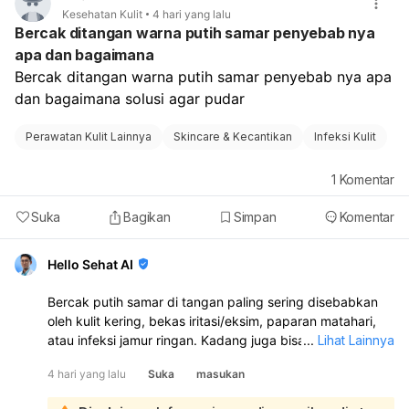
Kesehatan Kulit
4 hari yang lalu
Bercak ditangan warna putih samar penyebab nya
apa dan bagaimana
Bercak ditangan warna putih samar penyebab nya apa 
dan bagaimana solusi agar pudar 
Perawatan Kulit Lainnya
Skincare & Kecantikan
Infeksi Kulit
1
Komentar
Suka
Bagikan
Simpan
Komentar
Hello Sehat AI
Bercak putih samar di tangan paling sering disebabkan
oleh kulit kering, bekas iritasi/eksim, paparan matahari,
atau infeksi jamur ringan. Kadang juga bisa karena vitiligo
...
Lihat Lainnya
bila bercaknya makin jelas dan melebar:
4 hari yang lalu
Suka
masukan
Solusinya tergantung penyebabnya:
Pakai pelembap rutin, terutama setelah cuci tangan.