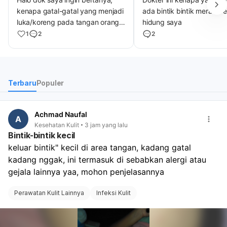
kenapa gatal-gatal yang menjadi
ada bintik bintik merah D
luka/koreng pada tangan orang
hidung saya
tua saya sulit sembuh, padahal
1
2
2
orang tua saya sudah pergi ke
dokter 2x lalu diberikan obat dan
salep, mungkin sudah ada 1
bulan tapi kenapa gatal nya tidak
Terbaru
Populer
kunjung sembuh
Achmad Naufal
A
Kesehatan Kulit
3 jam yang lalu
Bintik-bintik kecil
keluar bintik" kecil di area tangan, kadang gatal 
kadang nggak, ini termasuk di sebabkan alergi atau 
gejala lainnya yaa, mohon penjelasannya 
Perawatan Kulit Lainnya
Infeksi Kulit